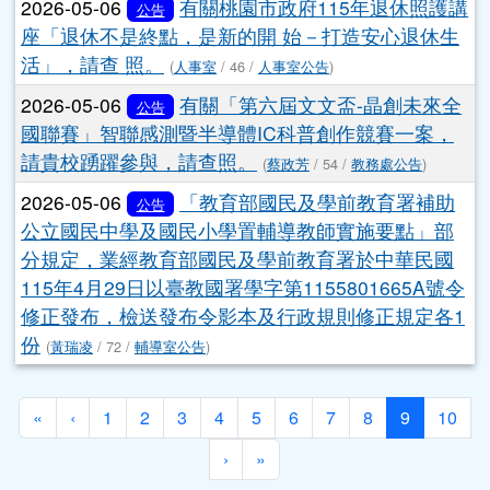
2026-05-06
有關桃園市政府115年退休照護講
公告
座「退休不是終點，是新的開 始－打造安心退休生
活」，請查 照。
(
人事室
/ 46 /
人事室公告
)
2026-05-06
有關「第六屆文文盃-晶創未來全
公告
國聯賽」智聯感測暨半導體IC科普創作競賽一案，
請貴校踴躍參與，請查照。
(
蔡政芳
/ 54 /
教務處公告
)
2026-05-06
「教育部國民及學前教育署補助
公告
公立國民中學及國民小學置輔導教師實施要點」部
分規定，業經教育部國民及學前教育署於中華民國
115年4月29日以臺教國署學字第1155801665A號令
修正發布，檢送發布令影本及行政規則修正規定各1
份
(
黃瑞凌
/ 72 /
輔導室公告
)
第一頁
上一頁
(目前頁次)
«
‹
1
2
3
4
5
6
7
8
9
10
下一頁
最後頁
›
»