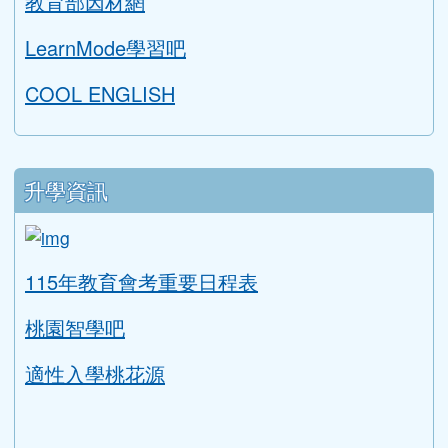
教育部因材網
LearnMode學習吧
COOL ENGLISH
升學資訊
link to https://tyc.entry.edu.tw/NoExamImitat
ink to https://tyc.entry.edu.tw/NoExamImitate_TL/NoE
115年教育會考重要日程表
桃園智學吧
適性入學桃花源