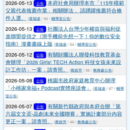
2026-05-13
本府社會局辦理本市「115年模範
公告
父親代表推薦作業」相關辦法， 請踴躍推薦符合條
件人選。
(
黃瑞凌
/ 64 /
輔導室公告
)
2026-05-13
社團法人台灣少年權益與福利促
公告
進聯盟提供之《滑手機前先想一下！你的數位安全
指南》漫畫書線上版
(
黃瑞凌
/ 54 /
輔導室公告
)
2026-05-12
有關財團法人聯發科技教育基金
公告
會辦理「2026 Girls! TECH Action 科技女孩未來設
計工作坊」一案，請查照。
(
蔡政芳
/ 56 /
教務處公告
)
2026-05-08
桃園市政府家庭教育中心辦理
公告
「小桃家幸福+ Podcast實體座談會」
(
黃瑞凌
/ 67 /
輔導
室公告
)
2026-05-07
有關新竹縣政府與本府合辦「第
公告
六屆文文盃-晶創未來全國聯賽」實施計畫部分內容
更正一案，請查照。
(
蔡政芳
/ 49 /
教務處公告
)