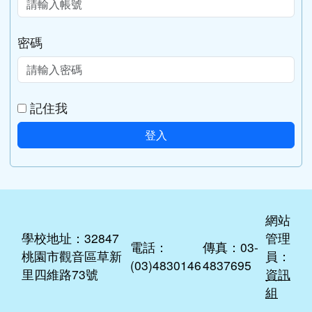
密碼
記住我
登入
網站
學校地址：32847
管理
電話：
傳真：03-
桃園市觀音區草新
員：
(03)4830146
4837695
里四維路73號
資訊
組