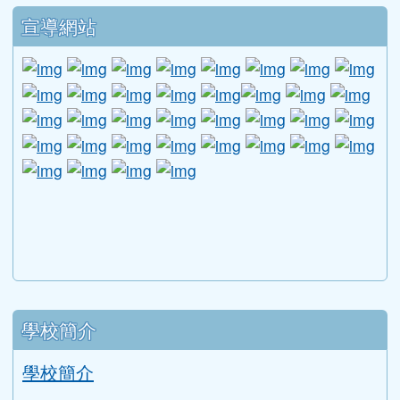
下中區域內容
宣導網站
link to http://www.guide.edu.tw/young_boys_an
link to http://www.csptc.gov.tw/ \
link to http://enc.moe.edu.tw/ \
link to https://aa.archives.gov
link to https://online.a
link to https://n
link to htt
link
link to http://edufund.cyut.edu.tw \
link to http://www.humanrights.moj.go
link to https://www.ptskids.tw/ \
link to http://www.fda.gov.tw
link to http://visionhall
link to http://ai.g
link to htt
link
link to http://1950.tycg.gov.tw/ \
link to http://www.e-quit.org/ \
link to http://www.hpa.gov.tw/BH
link to http://210.61.12.190/
link to http://goo.gl/
link to http://ww
link to ht
lin
link to http://www.2017twccprcescr.tw/index.html
link to http://http://ifi.immigration.gov.tw
link to https://i.win.org.tw/iWIN/ind
link to https://outdoor.moe.ed
link to http://radio.heart
link to https://www.g
link to https:
link to ht
link to 
lin
link to https://dep.mohw.gov.tw/DOMHAOH/lp-3560-1
link to https://dep.mohw.gov.tw/DOMHAOH/cp-3560-4
link to http://sgcc.tyc.edu.tw/tycsgcc/ \
link to =\ https://learning.swcb.gov.tw/
link to http://educational.eduweb.t
link to https://docs.goog
link to https://care.tyc.edu.t
link to https://10000.gov.tw 
link to https://eliteracy.edu.tw/Shorts/xiaohongshu.ht
link to https://friendlycampus.k12ea.gov.tw/StudentAf
link to https://care.tyc.edu.tw/ _blank
link to https://energy.mt.ntnu.edu.tw/ \
左邊區域內容
學校簡介
學校簡介