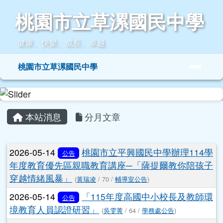
桃園市立草漯國民中學
跳至主內容區
桃園市立草漯國民中學
健康、快樂、成長、卓越
導覽列
桃園市立草漯國民中學
頁尾區域
主內容區域
本站消息
分月文章
文章列表
2026-05-14
桃園市立平興國民中學辦理114學
公告
年度教育優先區親職教育講座─「薩提爾教你陪孩子
穿越情緒風暴」
(
黃瑞凌
/ 70 /
輔導室公告
)
2026-05-14
「115年度高國中小校長及教師環
公告
境教育人員認證研習」
(
吳雯菁
/ 64 /
學務處公告
)