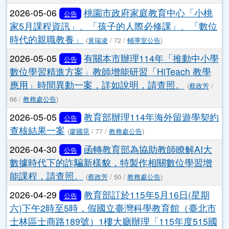
2026-05-06
桃園市政府家庭教育中心「小桃
公告
家5月課程資訊」、「孩子的人際必修課」、「數位
時代的親職教養」
(
黃瑞凌
/ 72 /
輔導室公告
)
2026-05-05
有關本市辦理114年「推動中小學
公告
數位學習精進方案」教師增能研習「HiTeach 教學
應用」時間異動一案，詳如說明，請查照。
(
蔡政芳
/
66 /
教務處公告
)
2026-05-05
教育部辦理114年海外留遊學契約
公告
查核結果一案
(
廖國晃
/ 77 /
教務處公告
)
2026-04-30
函轉教育部為協助教師瞭解AI大
公告
數據時代下的詐騙新樣貌，特製作相關數位學習增
能課程，請查照。
(
蔡政芳
/ 50 /
教務處公告
)
2026-04-29
教育部訂於115年5月16日(星期
公告
六)下午2時至5時，假國立臺灣科學教育館（臺北市
士林區士商路189號）1樓大廳辦理「115年度515國