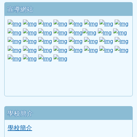
下中區域內容
宣導網站
link to http://www.guide.edu.tw/young_boys_an
link to http://www.csptc.gov.tw/ \
link to http://enc.moe.edu.tw/ \
link to https://aa.archives.gov
link to https://online.a
link to https://n
link to htt
link
link to http://edufund.cyut.edu.tw \
link to http://www.humanrights.moj.go
link to https://www.ptskids.tw/ \
link to http://www.fda.gov.tw
link to http://visionhall
link to http://ai.g
link to htt
link
link to http://1950.tycg.gov.tw/ \
link to http://www.e-quit.org/ \
link to http://www.hpa.gov.tw/BH
link to http://210.61.12.190/
link to http://goo.gl/
link to http://ww
link to ht
lin
link to http://www.2017twccprcescr.tw/index.html
link to http://http://ifi.immigration.gov.tw
link to https://i.win.org.tw/iWIN/ind
link to https://outdoor.moe.ed
link to http://radio.heart
link to https://www.g
link to https:
link to ht
link to 
lin
link to https://dep.mohw.gov.tw/DOMHAOH/lp-3560-1
link to https://dep.mohw.gov.tw/DOMHAOH/cp-3560-4
link to http://sgcc.tyc.edu.tw/tycsgcc/ \
link to =\ https://learning.swcb.gov.tw/
link to http://educational.eduweb.t
link to https://docs.goog
link to https://care.tyc.edu.t
link to https://10000.gov.tw 
link to https://eliteracy.edu.tw/Shorts/xiaohongshu.ht
link to https://friendlycampus.k12ea.gov.tw/StudentAf
link to https://care.tyc.edu.tw/ _blank
link to https://energy.mt.ntnu.edu.tw/ \
左邊區域內容
學校簡介
學校簡介