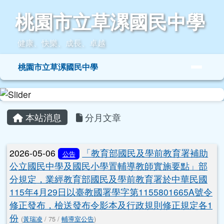
桃園市立草漯國民中學
跳至主內容區
桃園市立草漯國民中學
健康、快樂、成長、卓越
導覽列
桃園市立草漯國民中學
頁尾區域
主內容區域
本站消息
分月文章
文章列表
2026-05-06
「教育部國民及學前教育署補助
公告
公立國民中學及國民小學置輔導教師實施要點」部
分規定，業經教育部國民及學前教育署於中華民國
115年4月29日以臺教國署學字第1155801665A號令
修正發布，檢送發布令影本及行政規則修正規定各1
份
(
黃瑞凌
/ 75 /
輔導室公告
)