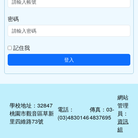
密碼
記住我
登入
網站
學校地址：32847
管理
電話：
傳真：03-
桃園市觀音區草新
員：
(03)4830146
4837695
里四維路73號
資訊
組