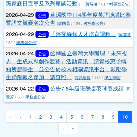
際家庭日宣導及系列座談活動」
(
黃瑞凌
/ 61 /
輔導室公告
)
2026-04-29
草漯國中114學年度英語演講比賽
公告
暨語文競賽名次公告
(
廖國晃
/ 104 /
教務處公告
)
2026-04-29
「淨零綠領人才培育課程」
公告
(
吳雯菁
/ 82 /
學務處公告
)
2026-04-24
函轉國立臺灣大學辦理「未來視
公告
界：生成式AI創作競賽」活動資訊，請貴校惠予轉
知所屬學生，並公告於校內相關資訊平台，鼓勵學
生踴躍報名參加，請查照。
(
資訊組長
/ 118 /
學生專區
)
2026-04-22
公告7 8年級班際桌羽球賽成績
公告
(
周
蘭芳
/ 66 /
學務處公告
)
第一頁
上一頁
(目
«
‹
1
2
3
4
5
6
7
8
9
10
下一頁
最後頁
›
»