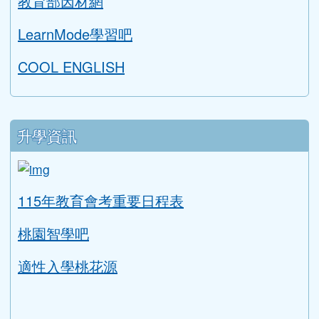
教育部因材網
LearnMode學習吧
COOL ENGLISH
升學資訊
link to https://tyc.entry.edu.tw/NoExamImitat
ink to https://tyc.entry.edu.tw/NoExamImitate_TL/NoE
115年教育會考重要日程表
桃園智學吧
適性入學桃花源