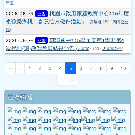
專區
)
2026-06-29
桃園市政府家庭教育中心115年度
公告
祖孫樂淘桃「創意照片徵件活動」
(
黃瑞凌
/ 50 /
輔導室公
告
)
2026-06-26
草漯國中115學年度第1學期第4
公告
次代理(課)教師甄選結果公告
(
人事室
/ 193 /
人事室公告
)
第一頁
上一頁
(目前頁次)
«
‹
1
2
3
4
5
6
7
8
9
10
下一頁
最後頁
›
»
下中區域內容
宣導網站
link to http://www.guide.edu.tw/young_boys_an
link to http://www.csptc.gov.tw/ \
link to http://enc.moe.edu.tw/ \
link to https://aa.archives.gov
link to https://online.a
link to https://n
link to htt
link
link to http://edufund.cyut.edu.tw \
link to http://www.humanrights.moj.go
link to https://www.ptskids.tw/ \
link to http://www.fda.gov.tw
link to http://visionhall
link to http://ai.g
link to htt
link
link to http://1950.tycg.gov.tw/ \
link to http://www.e-quit.org/ \
link to http://www.hpa.gov.tw/BH
link to http://210.61.12.190/
link to http://goo.gl/
link to http://ww
link to ht
lin