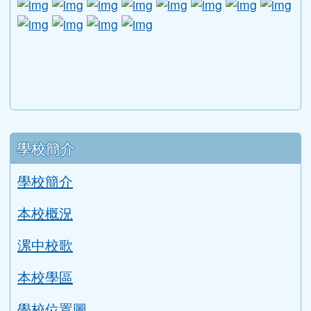
link to http://www.2017twccprcescr.tw/index.html
link to http://http://ifi.immigration.gov.tw
link to https://i.win.org.tw/iWIN/ind
link to https://outdoor.moe.ed
link to http://radio.heart
link to https://www.g
link to https:
link to ht
link to 
lin
link to https://dep.mohw.gov.tw/DOMHAOH/lp-3560-1
link to https://dep.mohw.gov.tw/DOMHAOH/cp-3560-4
link to http://sgcc.tyc.edu.tw/tycsgcc/ \
link to =\ https://learning.swcb.gov.tw/
link to http://educational.eduweb.t
link to https://docs.goog
link to https://care.tyc.edu.t
link to https://10000.gov.tw 
link to https://eliteracy.edu.tw/Shorts/xiaohongshu.ht
link to https://friendlycampus.k12ea.gov.tw/StudentAf
link to https://care.tyc.edu.tw/ _blank
link to https://energy.mt.ntnu.edu.tw/ \
左邊區域內容
學校簡介
學校簡介
本校概況
漯中校歌
本校學區
學校位置圖