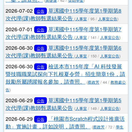
(
吳捷蓮
/ 62 /
獎助學金
)
2026-07-02
草漯國中115學年度第1學期第8
公告
次代理(課)教師甄選結果公告
(
人事室
/ 95 /
人事室公告
)
2026-07-01
草漯國中115學年度第1學期第7
公告
次代理(課)教師甄選結果公告
(
人事室
/ 141 /
人事室公告
)
2026-06-30
草漯國中115學年度第1學期第6
公告
次代理(課)教師甄選結果公告
(
人事室
/ 150 /
人事室公告
)
2026-06-30
檢送本市115年度「AI 科技發展
公告
暨技職職業試探向下扎根夏令營」招生簡章1份，請
鼓勵所屬踴躍報名參加，請查照。
(
蔡政芳
/ 44 /
教務處公
告
)
2026-06-29
草漯國中115學年度第1學期第5
公告
次代理(課)教師甄選結果公告
(
人事室
/ 149 /
人事室公告
)
2026-06-29
「桃園市Scratch程式設計推廣活
公告
動」實施計畫，詳如說明，請查照。
(
蔡政芳
/ 72 /
學生