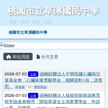
桃園市立草漯國民中學
跳至主內容區
桃園市立草漯國民中學
健康、快樂、成長、卓越
導覽列
桃園市立草漯國民中學
頁尾區域
主內容區域
本站消息
分月文章
文章列表
2026-07-03
函轉財團法人中華民國心臟病兒
公告
童基金會「心臟病童獎勵學金」相關資料1份，請查
照。
(
吳捷蓮
/ 70 /
獎助學金
)
2026-07-03
函轉財團法人核能與新能源教育
公告
研究協進會辦理「開張翠蓮女士清寒獎學金」申請
一案，請查照。