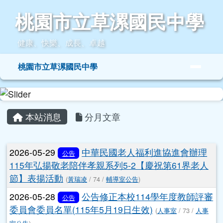
桃園市立草漯國民中學
跳至主內容區
桃園市立草漯國民中學
健康、快樂、成長、卓越
導覽列
桃園市立草漯國民中學
頁尾區域
主內容區域
本站消息
分月文章
文章列表
2026-05-29
中華民國老人福利進協進會辦理
公告
115年弘揚敬老陪伴孝親系列5-2【慶祝第61界老人
節】表揚活動
(
黃瑞凌
/ 74 /
輔導室公告
)
2026-05-28
公告修正本校114學年度教師評審
公告
委員會委員名單(115年5月19日生效)
(
人事室
/ 73 /
人事