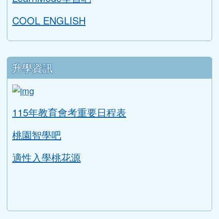
COOL ENGLISH
升學資訊
link to https://tyc.entry.edu.tw/NoExamImitat
ink to https://tyc.entry.edu.tw/NoExamImitate_TL/NoE
115年教育會考重要日程表
桃園智學吧
適性入學桃花源