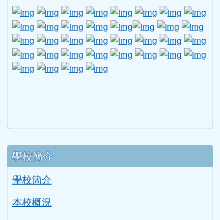
link to http://www.guide.edu.tw/young_boys_an
link to http://www.csptc.gov.tw/ \
link to http://enc.moe.edu.tw/ \
link to https://aa.archives.gov
link to https://online.a
link to https://n
link to htt
link
link to http://edufund.cyut.edu.tw \
link to http://www.humanrights.moj.go
link to https://www.ptskids.tw/ \
link to http://www.fda.gov.tw
link to http://visionhall
link to http://ai.g
link to htt
link
link to http://1950.tycg.gov.tw/ \
link to http://www.e-quit.org/ \
link to http://www.hpa.gov.tw/BH
link to http://210.61.12.190/
link to http://goo.gl/
link to http://ww
link to ht
lin
link to http://www.2017twccprcescr.tw/index.html
link to http://http://ifi.immigration.gov.tw
link to https://i.win.org.tw/iWIN/ind
link to https://outdoor.moe.ed
link to http://radio.heart
link to https://www.g
link to https:
link to ht
link to 
lin
link to https://dep.mohw.gov.tw/DOMHAOH/lp-3560-1
link to https://dep.mohw.gov.tw/DOMHAOH/cp-3560-4
link to http://sgcc.tyc.edu.tw/tycsgcc/ \
link to =\ https://learning.swcb.gov.tw/
link to http://educational.eduweb.t
link to https://docs.goog
link to https://care.tyc.edu.t
link to https://10000.gov.tw 
link to https://eliteracy.edu.tw/Shorts/xiaohongshu.ht
link to https://friendlycampus.k12ea.gov.tw/StudentAf
link to https://care.tyc.edu.tw/ _blank
link to https://energy.mt.ntnu.edu.tw/ \
左邊區域內容
學校簡介
學校簡介
本校概況