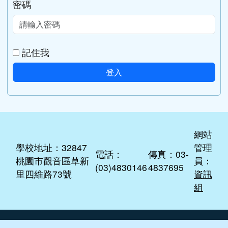
密碼
記住我
登入
網站
學校地址：32847
管理
電話：
傳真：03-
桃園市觀音區草新
員：
(03)4830146
4837695
里四維路73號
資訊
組