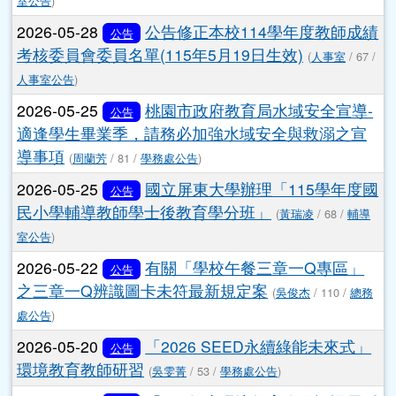
室公告
)
2026-05-28
公告修正本校114學年度教師成績
公告
考核委員會委員名單(115年5月19日生效)
(
人事室
/ 67 /
人事室公告
)
2026-05-25
桃園市政府教育局水域安全宣導-
公告
適逢學生畢業季，請務必加強水域安全與救溺之宣
導事項
(
周蘭芳
/ 81 /
學務處公告
)
2026-05-25
國立屏東大學辦理「115學年度國
公告
民小學輔導教師學士後教育學分班」
(
黃瑞凌
/ 68 /
輔導
室公告
)
2026-05-22
有關「學校午餐三章一Q專區」
公告
之三章一Q辨識圖卡未符最新規定案
(
吳俊杰
/ 110 /
總務
處公告
)
2026-05-20
「2026 SEED永續綠能未來式」
公告
環境教育教師研習
(
吳雯菁
/ 53 /
學務處公告
)