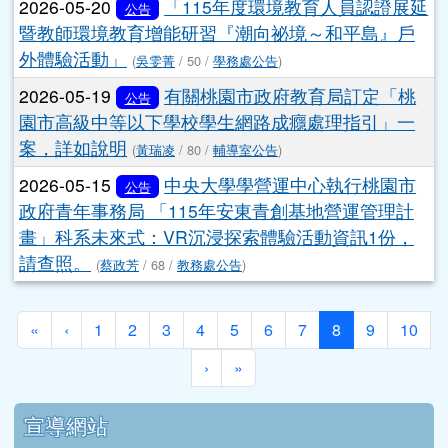
2026-05-20
「115年度環境教育人員認證展延
公告
暨教師環境教育增能研習『潮向祕境～和平島』戶
外體驗活動」
(
吳雯菁
/ 50 /
學務處公告
)
2026-05-19
有關桃園市政府教育局訂定「桃
公告
園市高級中等以下學校學生網路成癮處理指引」一
案，詳如說明
(
黃瑞凌
/ 80 /
輔導室公告
)
2026-05-15
中央大學學營運中心執行桃園市
公告
政府青年事務局 「115年安東青創基地營運管理計
畫」科系未來式：VR沉浸探索體驗活動資訊1份，
請查照。
(
蔡政芳
/ 68 /
教務處公告
)
第一頁
上一頁
(目前頁次)
«
‹
1
2
3
4
5
6
7
8
9
10
下一頁
最後頁
›
»
下中區域內容
宣導網站