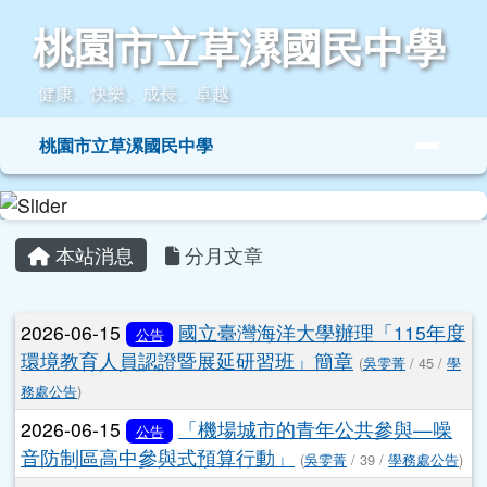
桃園市立草漯國民中學
跳至主內容區
桃園市立草漯國民中學
健康、快樂、成長、卓越
導覽列
桃園市立草漯國民中學
頁尾區域
主內容區域
本站消息
分月文章
文章列表
2026-06-15
國立臺灣海洋大學辦理「115年度
公告
環境教育人員認證暨展延研習班」簡章
(
吳雯菁
/ 45 /
學