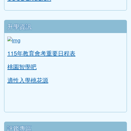
升學資訊
link to https://tyc.entry.edu.tw/NoExamImitat
ink to https://tyc.entry.edu.tw/NoExamImitate_TL/NoE
115年教育會考重要日程表
桃園智學吧
適性入學桃花源
評鑑專區