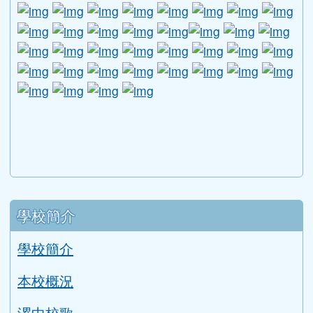
link to http://www.guide.edu.tw/young_boys_an
link to http://www.csptc.gov.tw/ \
link to http://enc.moe.edu.tw/ \
link to https://aa.archives.gov
link to https://online.a
link to https://n
link to htt
link
link to http://edufund.cyut.edu.tw \
link to http://www.humanrights.moj.go
link to https://www.ptskids.tw/ \
link to http://www.fda.gov.tw
link to http://visionhall
link to http://ai.g
link to htt
link
link to http://1950.tycg.gov.tw/ \
link to http://www.e-quit.org/ \
link to http://www.hpa.gov.tw/BH
link to http://210.61.12.190/
link to http://goo.gl/
link to http://ww
link to ht
lin
link to http://www.2017twccprcescr.tw/index.html
link to http://http://ifi.immigration.gov.tw
link to https://i.win.org.tw/iWIN/ind
link to https://outdoor.moe.ed
link to http://radio.heart
link to https://www.g
link to https:
link to ht
link to 
lin
link to https://dep.mohw.gov.tw/DOMHAOH/lp-3560-1
link to https://dep.mohw.gov.tw/DOMHAOH/cp-3560-4
link to http://sgcc.tyc.edu.tw/tycsgcc/ \
link to =\ https://learning.swcb.gov.tw/
link to http://educational.eduweb.t
link to https://docs.goog
link to https://care.tyc.edu.t
link to https://10000.gov.tw 
link to https://eliteracy.edu.tw/Shorts/xiaohongshu.ht
link to https://friendlycampus.k12ea.gov.tw/StudentAf
link to https://care.tyc.edu.tw/ _blank
link to https://energy.mt.ntnu.edu.tw/ \
左邊區域內容
學校簡介
學校簡介
本校概況
漯中校歌