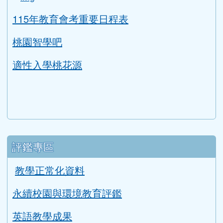
ink to https://tyc.entry.edu.tw/NoExamImitate_TL/NoE
115年教育會考重要日程表
桃園智學吧
適性入學桃花源
評鑑專區
教學正常化資料
永續校園與環境教育評鑑
英語教學成果