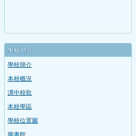
link to https://eliteracy.edu.tw/Shorts/xiaohongshu.ht
link to https://friendlycampus.k12ea.gov.tw/StudentAf
link to https://care.tyc.edu.tw/ _blank
link to https://energy.mt.ntnu.edu.tw/ \
左邊區域內容
學校簡介
學校簡介
本校概況
漯中校歌
本校學區
學校位置圖
圖書館