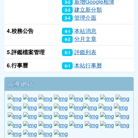
新增Google相簿
3-2
建立新分類
3-3
管理介面
3-4
4.校務公告
本站消息
4-1
分月文章
4-2
5.評鑑檔案管理
評鑑列表
5-1
6.行事曆
本站行事曆
6-1
下中區域內容
宣導網站
link to http://www.guide.edu.tw/young_boys_an
link to http://www.csptc.gov.tw/ \
link to http://enc.moe.edu.tw/ \
link to https://aa.archives.gov
link to https://online.a
link to https://n
link to htt
link
link to http://edufund.cyut.edu.tw \
link to http://www.humanrights.moj.go
link to https://www.ptskids.tw/ \
link to http://www.fda.gov.tw
link to http://visionhall
link to http://ai.g
link to htt
link
link to http://1950.tycg.gov.tw/ \
link to http://www.e-quit.org/ \
link to http://www.hpa.gov.tw/BH
link to http://210.61.12.190/
link to http://goo.gl/
link to http://ww
link to ht
lin
link to http://www.2017twccprcescr.tw/index.html
link to http://http://ifi.immigration.gov.tw
link to https://i.win.org.tw/iWIN/ind
link to https://outdoor.moe.ed
link to http://radio.heart
link to https://www.g
link to https:
link to ht
link to 
lin
link to https://dep.mohw.gov.tw/DOMHAOH/lp-3560-1
link to https://dep.mohw.gov.tw/DOMHAOH/cp-3560-4
link to http://sgcc.tyc.edu.tw/tycsgcc/ \
link to =\ https://learning.swcb.gov.tw/
link to http://educational.eduweb.t
link to https://docs.goog
link to https://care.tyc.edu.t
link to https://10000.gov.tw 