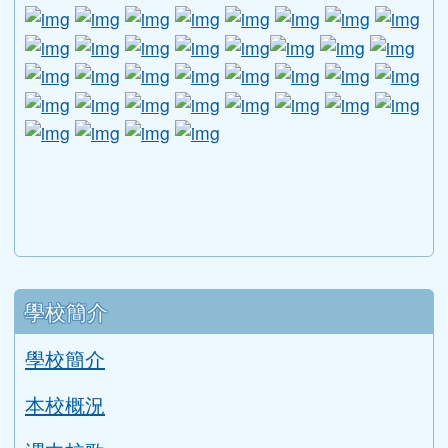
840
850
C
155
辦公室二
、
視聽教室
860
870
280
辦公室三
電腦教室
、
C
152
156
活動中心
美術教室
C
151
C
自然教室
家政教室
C
590
圖書館
270
音樂教室
下中區域內容
宣導網站
link to http://www.guide.edu.tw/young_boys_an
link to http://www.csptc.gov.tw/ \
link to http://enc.moe.edu.tw/ \
link to https://aa.archives.gov
link to https://online.a
link to https://n
link to htt
link
link to http://edufund.cyut.edu.tw \
link to http://www.humanrights.moj.go
link to https://www.ptskids.tw/ \
link to http://www.fda.gov.tw
link to http://visionhall
link to http://ai.g
link to htt
link
link to http://1950.tycg.gov.tw/ \
link to http://www.e-quit.org/ \
link to http://www.hpa.gov.tw/BH
link to http://210.61.12.190/
link to http://goo.gl/
link to http://ww
link to ht
lin