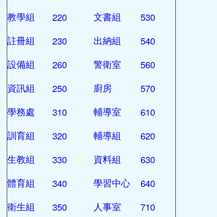
頁尾區域
主內容區域
各處室分機
各處室分機
/ 2024-10-28 / 點閱數： 14104
草漯國中學校電話：(03)4830146
處室
分機
處室
分機
110
510
校長室
總務處
210
520
教務處
事務組
220
530
教學組
文書組
230
540
註冊組
出納組