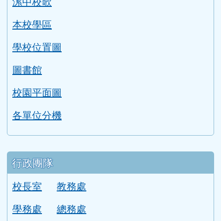
link to http://www.2017twccprcescr.tw/index.html
link to http://http://ifi.immigration.gov.tw
link to https://i.win.org.tw/iWIN/ind
link to https://outdoor.moe.ed
link to http://radio.heart
link to https://www.g
link to https:
link to ht
link to 
lin
link to https://dep.mohw.gov.tw/DOMHAOH/lp-3560-1
link to https://dep.mohw.gov.tw/DOMHAOH/cp-3560-4
link to http://sgcc.tyc.edu.tw/tycsgcc/ \
link to =\ https://learning.swcb.gov.tw/
link to http://educational.eduweb.t
link to https://docs.goog
link to https://care.tyc.edu.t
link to https://10000.gov.tw 
link to https://eliteracy.edu.tw/Shorts/xiaohongshu.ht
link to https://friendlycampus.k12ea.gov.tw/StudentAf
link to https://care.tyc.edu.tw/ _blank
link to https://energy.mt.ntnu.edu.tw/ \
左邊區域內容
學校簡介
學校簡介
本校概況
漯中校歌
本校學區