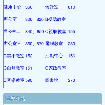
260
560
設備組
警衛室
250
570
資訊組
廚房
310
610
學務處
輔導室
320
620
訓育組
輔導組
330
630
生教組
資料組
340
640
體育組
學習中心
350
710
衛生組
人事室
360
810
健康中心
會計室
820
830
B
辦公室一
視聽教室
、