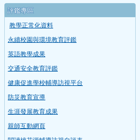
升學資訊
link to https://tyc.entry.edu.tw/NoExamImitat
ink to https://tyc.entry.edu.tw/NoExamImitate_TL/NoE
115年教育會考重要日程表
桃園智學吧
適性入學桃花源
評鑑專區
教學正常化資料