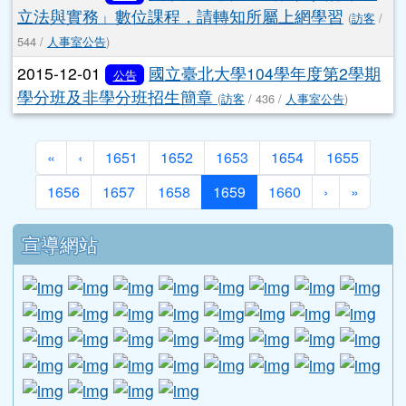
青年獎章授獎辦法」
(
訪客
/ 409 /
學務處公告
)
2015-12-01
新北市立鶯歌陶瓷博物館辦理
公告
「猴彩陶─2016全國生肖陶藝競賽展」得獎作品展
覽及頒獎典禮
(
訪客
/ 608 /
學務處公告
)
2015-12-01
105年度寒假教職員工生態休閒旅
公告
遊暨各項技藝研習活動資訊
(
訪客
/ 340 /
人事室公告
)
2015-12-01
「桃園市市立國民中小學主任聘
重要
任要點」
(
訪客
/ 595 /
人事室公告
)
2015-12-01
國家文官學院「公務人員行政中
公告
立法與實務」數位課程，請轉知所屬上網學習
(
訪客
/
544 /
人事室公告
)
2015-12-01
國立臺北大學104學年度第2學期
公告
學分班及非學分班招生簡章
(
訪客
/ 436 /
人事室公告
)
第一頁
上一頁
«
‹
1651
1652
1653
1654
1655