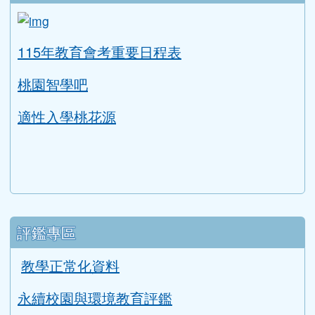
均一教育平台
教育部因材網
LearnMode學習吧
COOL ENGLISH
升學資訊
link to https://tyc.entry.edu.tw/NoExamImitat
ink to https://tyc.entry.edu.tw/NoExamImitate_TL/NoE
115年教育會考重要日程表
桃園智學吧
適性入學桃花源