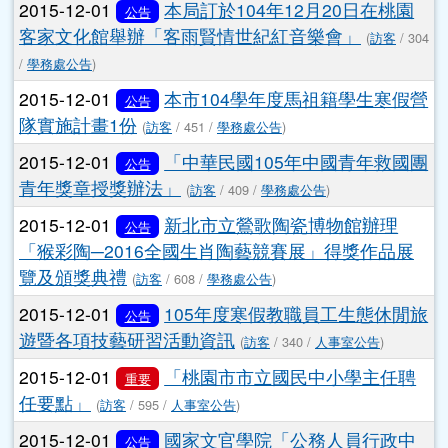
頁尾區域
主內容區域
本站消息
分月文章
文章列表
2015-12-01
勞動部105年度「深植勞動概念─
公告
校園巡迴車活動」相關事宜
(
訪客
/ 413 /
學務處公告
)
2015-12-01
有關國立清華大學藝術中心舉辦
公告
「第二屆全國跨域創新設計展演競賽」
(
訪客
/ 434 /
學
務處公告
)
2015-12-01
本局訂於104年12月20日在桃園
公告
客家文化館舉辦「客雨賢情世紀紅音樂會」
(
訪客
/ 304
/
學務處公告
)
2015-12-01
本市104學年度馬祖籍學生寒假營
公告
隊實施計畫1份
(
訪客
/ 451 /
學務處公告
)
2015-12-01
「中華民國105年中國青年救國團
公告