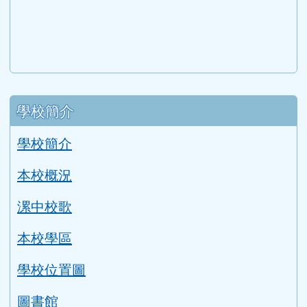
(目前頁次)
下一頁
最後頁
1656
1657
1658
1659
1660
›
»
下中區域內容
宣導網站
link to http://www.guide.edu.tw/young_boys_an
link to http://www.csptc.gov.tw/ \
link to http://enc.moe.edu.tw/ \
link to https://aa.archives.gov
link to https://online.a
link to https://n
link to htt
link
link to http://edufund.cyut.edu.tw \
link to http://www.humanrights.moj.go
link to https://www.ptskids.tw/ \
link to http://www.fda.gov.tw
link to http://visionhall
link to http://ai.g
link to htt
link
link to http://1950.tycg.gov.tw/ \
link to http://www.e-quit.org/ \
link to http://www.hpa.gov.tw/BH
link to http://210.61.12.190/
link to http://goo.gl/
link to http://ww
link to ht
lin
link to http://www.2017twccprcescr.tw/index.html
link to http://http://ifi.immigration.gov.tw
link to https://i.win.org.tw/iWIN/ind
link to https://outdoor.moe.ed
link to http://radio.heart
link to https://www.g
link to https:
link to ht
link to 
lin
link to https://dep.mohw.gov.tw/DOMHAOH/lp-3560-1
link to https://dep.mohw.gov.tw/DOMHAOH/cp-3560-4
link to http://sgcc.tyc.edu.tw/tycsgcc/ \
link to =\ https://learning.swcb.gov.tw/
link to http://educational.eduweb.t
link to https://docs.goog
link to https://care.tyc.edu.t
link to https://10000.gov.tw 
link to https://eliteracy.edu.tw/Shorts/xiaohongshu.ht
link to https://friendlycampus.k12ea.gov.tw/StudentAf
link to https://care.tyc.edu.tw/ _blank
link to https://energy.mt.ntnu.edu.tw/ \
左邊區域內容
學校簡介