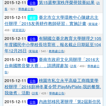
頁尾區域
主內容區域
本站消息
分月文章
文章列表
2015-12-11
美國數學協會(MMA)舉辦之美國
公告
數學競賽(AMC10A、12A)
(
黃瑞凌
/ 546 /
教務處公告
)
2015-12-11
桃園市教育產業工會舉辦「桃園
研習
市教育產業工會105年度教師環境教育研習--『老鷹
想飛』影片賞析暨座談」研習活動
(
訪客
/ 553 /
研習資訊
)
2015-12-11
第15週整潔秩序榮譽競賽結果
公告
(
訪
客
/ 521 /
學務處公告
)
2015-12-11
臺北市立大學環教中心陳建志主
研習
任辦理「2015友善耕作教師研習」實施計畫
(
黃瑞凌
/
468 /
研習資訊
)
2015-12-11
有關國立臺北教育大學辦理之105
公告
年度國民中小學校長培育班，報名截止日期延至104