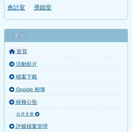
會計室
導師室
主選單
首頁
活動影片
檔案下載
Google 相簿
校務公告
分月文章
評鑑檔案管理