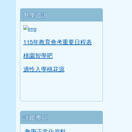
升學資訊
link to https://tyc.entry.edu.tw/NoExam
ink to https://tyc.entry.edu.tw/NoExamImitate
115年教育會考重要日程表
桃園智學吧
適性入學桃花源
評鑑專區
教學正常化資料