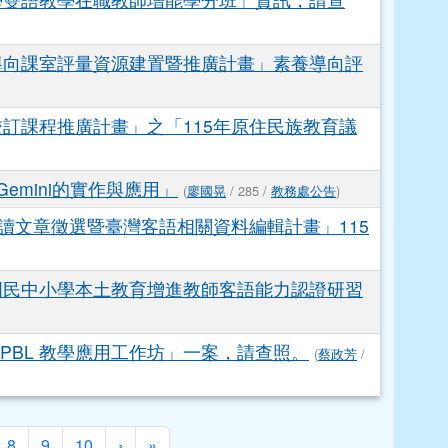
導向課室評量資源建置暨推廣計畫」素養導向評
校訂課程推廣計畫」之「115年原住民族教育議
emini的實作與應用」
(
廖國晃
/ 285 /
教務處公告
)
朗讀文章徵選暨臺灣客語相關資料編輯計畫」115
國民中小學本土教育增進教師客語能力認證研習
PBL 教學應用工作坊」一案，請查照。
(
蔡政芳
/
下一頁
最後頁
8
9
10
›
»