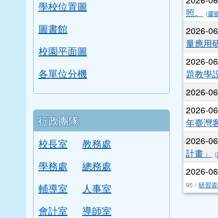
學校位置圖
照。
(
廖
圖書館
2026-0
量應用
校園平面圖
2026-0
各單位分機
題教學
2026-0
2026-0
行政團隊
年臺灣
2026-0
校長室
教務處
計畫」
(
學務處
總務處
2026-0
95 /
研習資
輔導室
人事室
會計室
導師室