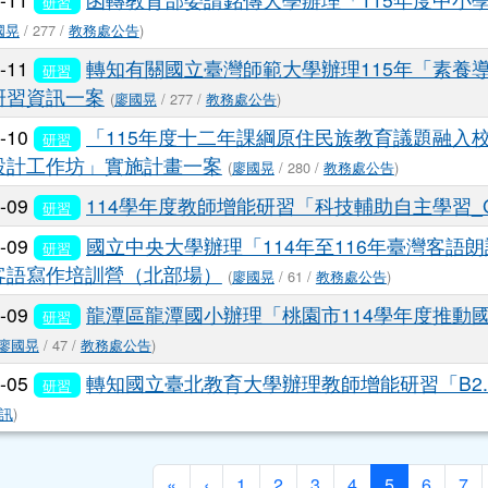
研習
國晃
/ 277 /
教務處公告
)
6-11
轉知有關國立臺灣師範大學辦理115年「素養
研習
研習資訊一案
(
廖國晃
/ 277 /
教務處公告
)
6-10
「115年度十二年課綱原住民族教育議題融入
研習
設計工作坊」實施計畫一案
(
廖國晃
/ 280 /
教務處公告
)
6-09
114學年度教師增能研習「科技輔助自主學習_G
研習
6-09
國立中央大學辦理「114年至116年臺灣客語
研習
客語寫作培訓營（北部場）
(
廖國晃
/ 61 /
教務處公告
)
6-09
龍潭區龍潭國小辦理「桃園市114學年度推動
研習
廖國晃
/ 47 /
教務處公告
)
6-05
轉知國立臺北教育大學辦理教師增能研習「B2.
研習
訊
)
第一頁
上一頁
(目前頁次)
«
‹
1
2
3
4
5
6
7