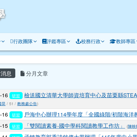
學
介
行政團隊
評鑑專區
校務行政
教師專區
容區域
消息
分月文章
列表
6-16
檢送國立清華大學師資培育中心及苗栗縣STE
研習
國晃
/ 51 /
教務處公告
)
6-16
戶海中心辦理114學年度「全國綠階/初階海洋
研習
6-15
「雙閱讀素養-國中學科閱讀教學工作坊」
研習
(
陳映
6-11
函轉教育部委請銘傳大學辦理「115年度中小