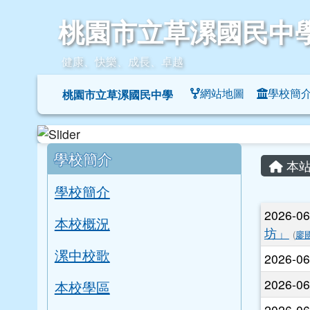
桃園市立草漯國民中學
跳至主內容區
桃園市立草漯國民中
健康、快樂、成長、卓越
導覽列
網站地圖
學校簡
桃園市立草漯國民中學
頁尾區域
左邊區域內容
主內
學校簡介
本站
學校簡介
文章
2026-0
本校概況
坊」
(
廖
漯中校歌
2026-0
2026-0
本校學區
2026-0