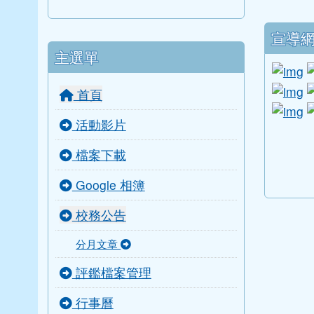
下中
宣導
主選單
l
li
首頁
li
活動影片
link to
link to
link to 
link to 
檔案下載
Google 相簿
校務公告
分月文章
評鑑檔案管理
行事曆