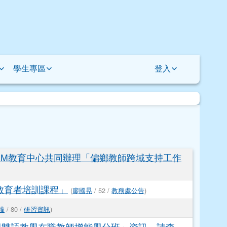
學生專區
登入
AM教育中心共同辦理「偏鄉教師跨域支持工作
教育者培訓課程」
(
廖國晃
/ 52 /
教務處公告
)
臻
/ 80 /
研習資訊
)
學雙語教學在職教師增能學分班」資訊，請查