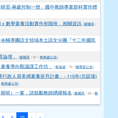
術研習-兩處控制一燈」國中教師專業群科實作體
AI x 數學素養活動實作初階班」相關資訊
(
廖國晃
/
中央輔導團語文領域本土語文分團『十二年國民
)
育論壇」
(
廖國晃
/ 57 /
教務處公告
)
題素養導向觀議課工作坊」
(
黃瑞凌
/ 70 /
輔導室公告
)
政人員美感素養提升計畫」- 115年(北區場)
/
教務處公告
)
暑期班）一案，請鼓勵教師踴躍報名
(
廖國晃
/ 64 /
教
(目前頁次)
下一頁
最後頁
8
9
10
›
»