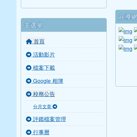
下中
宣導
主選單
l
li
首頁
li
活動影片
link to
link to
link to 
link to 
檔案下載
Google 相簿
校務公告
分月文章
評鑑檔案管理
行事曆