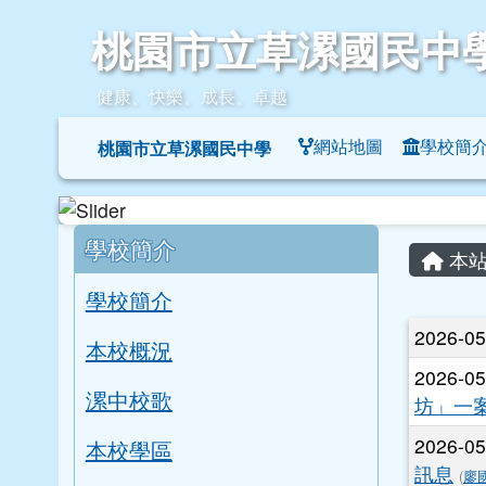
桃園市立草漯國民中學
跳至主內容區
桃園市立草漯國民中
健康、快樂、成長、卓越
導覽列
網站地圖
學校簡
桃園市立草漯國民中學
頁尾區域
左邊區域內容
主內
學校簡介
本站
學校簡介
文章
2026-0
本校概況
2026-0
漯中校歌
坊」一
2026-0
本校學區
訊息
(
廖