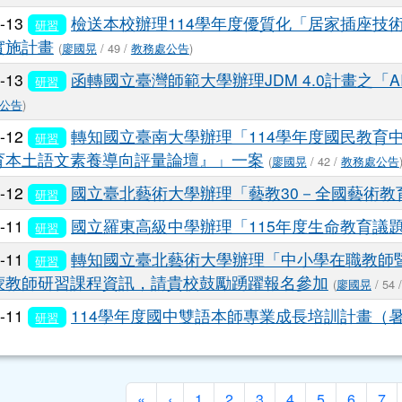
5-13
檢送本校辦理114學年度優質化「居家插座技
研習
實施計畫
(
廖國晃
/ 49 /
教務處公告
)
5-13
函轉國立臺灣師範大學辦理JDM 4.0計畫之「
研習
公告
)
5-12
轉知國立臺南大學辦理「114學年度國民教育
研習
育本土語文素養導向評量論壇』」一案
(
廖國晃
/ 42 /
教務處公告
5-12
國立臺北藝術大學辦理「藝教30－全國藝術教
研習
5-11
國立羅東高級中學辦理「115年度生命教育議
研習
5-11
轉知國立臺北藝術大學辦理「中小學在職教師暨行
研習
蒙教師研習課程資訊，請貴校鼓勵踴躍報名參加
(
廖國晃
/ 54 
5-11
114學年度國中雙語本師專業成長培訓計畫（
研習
第一頁
上一頁
«
‹
1
2
3
4
5
6
7