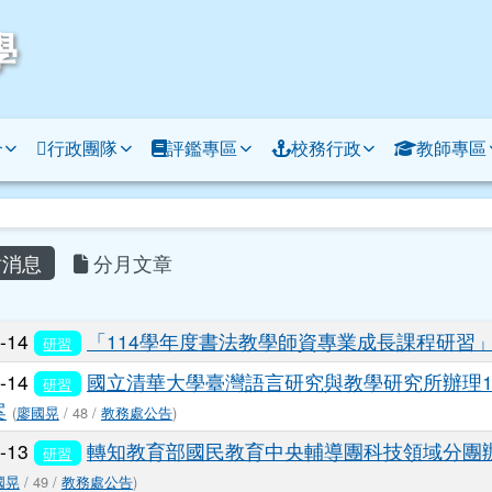
學
介
行政團隊
評鑑專區
校務行政
教師專區
容區域
消息
分月文章
列表
5-14
「114學年度書法教學師資專業成長課程研習
研習
5-14
國立清華大學臺灣語言研究與教學研究所辦理1
研習
案
(
廖國晃
/ 48 /
教務處公告
)
5-13
轉知教育部國民教育中央輔導團科技領域分團辦
研習
國晃
/ 49 /
教務處公告
)