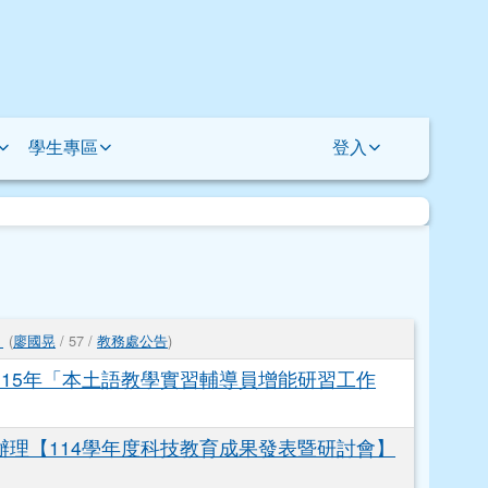
學生專區
登入
」
(
廖國晃
/ 57 /
教務處公告
)
15年「本土語教學實習輔導員增能研習工作
理【114學年度科技教育成果發表暨研討會】