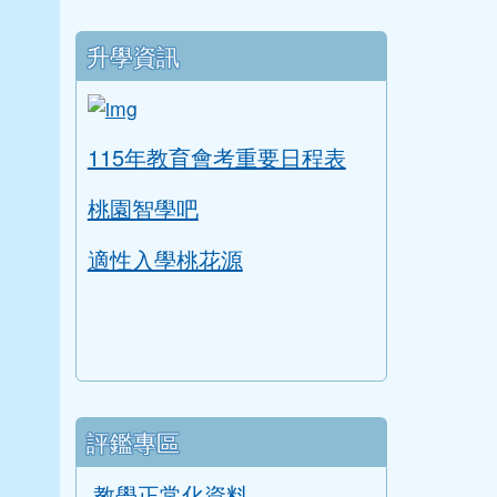
升學資訊
link to https://tyc.entry.edu.tw/NoExam
ink to https://tyc.entry.edu.tw/NoExamImitate
115年教育會考重要日程表
桃園智學吧
適性入學桃花源
評鑑專區
教學正常化資料