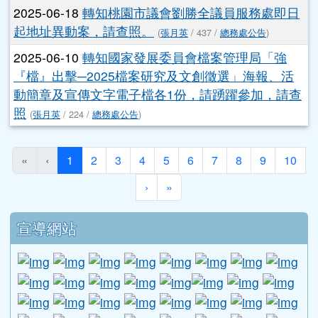
YouBike車輛或場站設備進行影片拍攝一案，詳如說
明，請查照。
(
張月英
/ 200 /
總務處公告
)
2025-06-18
轉知桃園市議會劉勝全議員服務處即日
起地址異動案，請查照。
(
張月英
/ 437 /
總務處公告
)
2025-06-10
轉知國家發展委員會檔案管理局「強
『檔』出擊─2025檔案研究及文創徵選」海報、活
動簡章及宣傳文字電子檔各1份，請踴躍參加，請查
照
(
張月英
/ 224 /
總務處公告
)
(目前頁次)
«
‹
1
2
3
4
5
6
7
8
9
10
下一頁
最後頁
›
»
下中區域內容
宣導網站
link to http://www.guide.edu.tw/young_boys_an
link to http://www.csptc.gov.tw/ \
link to http://enc.moe.edu.tw/ \
link to https://aa.archives.gov
link to https://online.a
link to https://n
link to htt
link