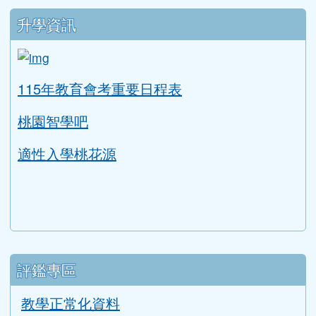
升學資訊
link to https://tyc.entry.edu.tw/NoExamImitat
ink to https://tyc.entry.edu.tw/NoExamImitate_TL/NoE
115年教育會考重要日程表
桃園智學吧
適性入學桃花源
評鑑專區