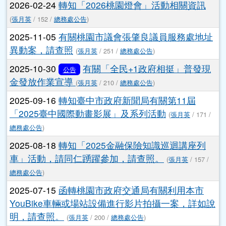
視覺及主題角色延 伸應用規範文件檔案一份，請查
照。
(
張月英
/ 86 /
總務處公告
)
2026-02-24
轉知「2026桃園燈會」活動相關資訊
(
張月英
/ 152 /
總務處公告
)
2025-11-05
有關桃園市議會張肇良議員服務處地址
異動案，請查照
(
張月英
/ 251 /
總務處公告
)
2025-10-30
有關「全民+1政府相挺」普發現
公告
金發放作業宣導
(
張月英
/ 210 /
總務處公告
)
2025-09-16
轉知臺中市政府新聞局有關第11屆
「2025臺中國際動畫影展」及系列活動
(
張月英
/ 171 /
總務處公告
)
2025-08-18
轉知「2025金融保險知識巡迴講座列
車」活動，請同仁踴躍參加，請查照。
(
張月英
/ 157 /
總務處公告
)
2025-07-15
函轉桃園市政府交通局有關利用本市