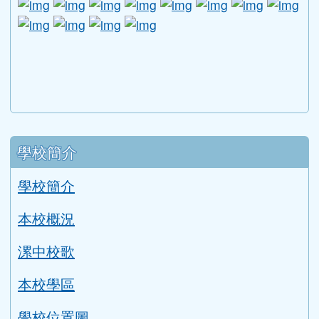
link to http://edufund.cyut.edu.tw \
link to http://www.humanrights.moj.go
link to https://www.ptskids.tw/ \
link to http://www.fda.gov.tw
link to http://visionhall
link to http://ai.g
link to htt
link
link to http://1950.tycg.gov.tw/ \
link to http://www.e-quit.org/ \
link to http://www.hpa.gov.tw/BH
link to http://210.61.12.190/
link to http://goo.gl/
link to http://ww
link to ht
lin
link to http://www.2017twccprcescr.tw/index.html
link to http://http://ifi.immigration.gov.tw
link to https://i.win.org.tw/iWIN/ind
link to https://outdoor.moe.ed
link to http://radio.heart
link to https://www.g
link to https:
link to ht
link to 
lin
link to https://dep.mohw.gov.tw/DOMHAOH/lp-3560-1
link to https://dep.mohw.gov.tw/DOMHAOH/cp-3560-4
link to http://sgcc.tyc.edu.tw/tycsgcc/ \
link to =\ https://learning.swcb.gov.tw/
link to http://educational.eduweb.t
link to https://docs.goog
link to https://care.tyc.edu.t
link to https://10000.gov.tw 
link to https://eliteracy.edu.tw/Shorts/xiaohongshu.ht
link to https://friendlycampus.k12ea.gov.tw/StudentAf
link to https://care.tyc.edu.tw/ _blank
link to https://energy.mt.ntnu.edu.tw/ \
左邊區域內容
學校簡介
學校簡介
本校概況
漯中校歌