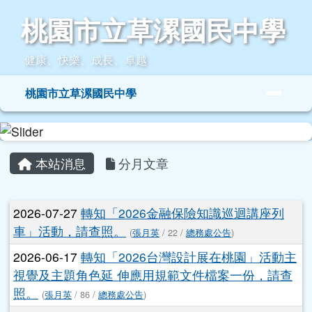
桃園市立草漯國民中學
跳至主內容區
桃園市立草漯國民中學
健康、快樂、成長、卓越
導覽列
桃園市立草漯國民中學
頁尾區域
主內容區域
本站消息
分月文章
文章列表
2026-07-27
轉知「2026金融保險知識巡迴講座列
車」活動，請查照。
(
張月英
/ 22 /
總務處公告
)
2026-06-17
轉知「2026台灣設計展在桃園」活動主