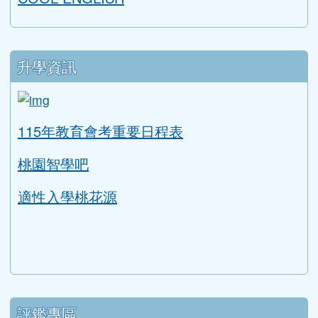
升學資訊
link to https://tyc.entry.edu.tw/NoExamImitat
ink to https://tyc.entry.edu.tw/NoExamImitate_TL/NoE
115年教育會考重要日程表
桃園智學吧
適性入學桃花源
評鑑專區