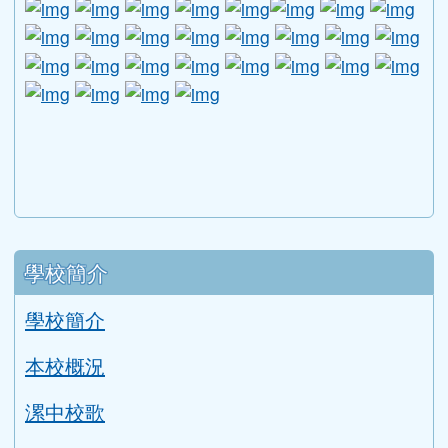
link to http://edufund.cyut.edu.tw \
link to http://www.humanrights.moj.go
link to https://www.ptskids.tw/ \
link to http://www.fda.gov.tw
link to http://visionhall
link to http://ai.g
link to htt
link
link to http://1950.tycg.gov.tw/ \
link to http://www.e-quit.org/ \
link to http://www.hpa.gov.tw/BH
link to http://210.61.12.190/
link to http://goo.gl/
link to http://ww
link to ht
lin
link to http://www.2017twccprcescr.tw/index.html
link to http://http://ifi.immigration.gov.tw
link to https://i.win.org.tw/iWIN/ind
link to https://outdoor.moe.ed
link to http://radio.heart
link to https://www.g
link to https:
link to ht
link to 
lin
link to https://dep.mohw.gov.tw/DOMHAOH/lp-3560-1
link to https://dep.mohw.gov.tw/DOMHAOH/cp-3560-4
link to http://sgcc.tyc.edu.tw/tycsgcc/ \
link to =\ https://learning.swcb.gov.tw/
link to http://educational.eduweb.t
link to https://docs.goog
link to https://care.tyc.edu.t
link to https://10000.gov.tw 
link to https://eliteracy.edu.tw/Shorts/xiaohongshu.ht
link to https://friendlycampus.k12ea.gov.tw/StudentAf
link to https://care.tyc.edu.tw/ _blank
link to https://energy.mt.ntnu.edu.tw/ \
左邊區域內容
學校簡介
學校簡介
本校概況
漯中校歌