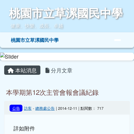
桃園市立草漯國民中學
跳至主內容區
桃園市立草漯國民中學
健康、快樂、成長、卓越
導覽列
桃園市立草漯國民中學
頁尾區域
主內容區域
本站消息
分月文章
本學期第12次主管會報會議紀錄
公告
訪客
-
總務處公告
| 2014-12-11 | 點閱數： 717
詳如附件