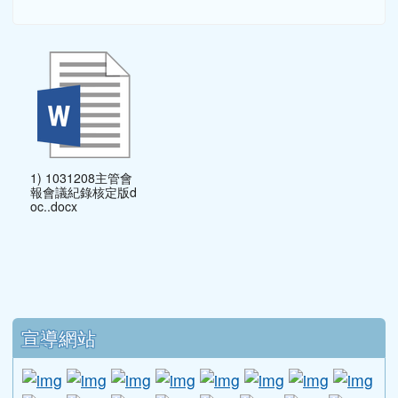
1) 1031208主管會
報會議紀錄核定版d
oc..docx
下中區域內容
宣導網站
link to http://www.guide.edu.tw/young_boys_an
link to http://www.csptc.gov.tw/ \
link to http://enc.moe.edu.tw/ \
link to https://aa.archives.gov
link to https://online.a
link to https://n
link to htt
link