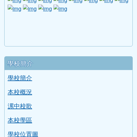
link to https://dep.mohw.gov.tw/DOMHAOH/lp-3560-1
link to https://dep.mohw.gov.tw/DOMHAOH/cp-3560-4
link to http://sgcc.tyc.edu.tw/tycsgcc/ \
link to =\ https://learning.swcb.gov.tw/
link to http://educational.eduweb.t
link to https://docs.goog
link to https://care.tyc.edu.t
link to https://10000.gov.tw 
link to https://eliteracy.edu.tw/Shorts/xiaohongshu.ht
link to https://friendlycampus.k12ea.gov.tw/StudentAf
link to https://care.tyc.edu.tw/ _blank
link to https://energy.mt.ntnu.edu.tw/ \
左邊區域內容
學校簡介
學校簡介
本校概況
漯中校歌
本校學區
學校位置圖