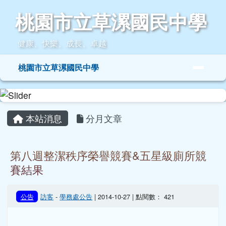
桃園市立草漯國民中學
跳至主內容區
桃園市立草漯國民中學
健康、快樂、成長、卓越
導覽列
桃園市立草漯國民中學
頁尾區域
主內容區域
本站消息
分月文章
第八週整潔秩序榮譽競賽&五星級廁所競
賽結果
公告
訪客
-
學務處公告
| 2014-10-27 | 點閱數： 421