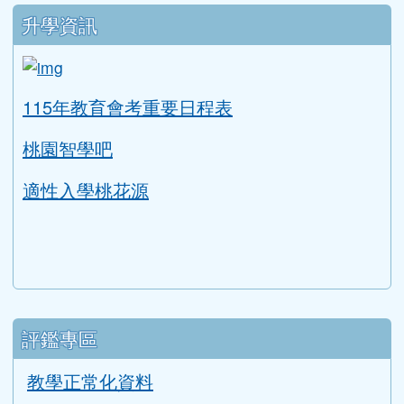
升學資訊
link to https://tyc.entry.edu.tw/NoExamImitat
ink to https://tyc.entry.edu.tw/NoExamImitate_TL/NoE
115年教育會考重要日程表
桃園智學吧
適性入學桃花源
評鑑專區
教學正常化資料