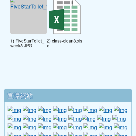
1) FiveStarToilet_
2) class-clean8.xls
week8.JPG
x
下中區域內容
宣導網站
link to http://www.guide.edu.tw/young_boys_an
link to http://www.csptc.gov.tw/ \
link to http://enc.moe.edu.tw/ \
link to https://aa.archives.gov
link to https://online.a
link to https://n
link to htt
link
link to http://edufund.cyut.edu.tw \
link to http://www.humanrights.moj.go
link to https://www.ptskids.tw/ \
link to http://www.fda.gov.tw
link to http://visionhall
link to http://ai.g
link to htt
link
link to http://1950.tycg.gov.tw/ \
link to http://www.e-quit.org/ \
link to http://www.hpa.gov.tw/BH
link to http://210.61.12.190/
link to http://goo.gl/
link to http://ww
link to ht
lin
link to http://www.2017twccprcescr.tw/index.html
link to http://http://ifi.immigration.gov.tw
link to https://i.win.org.tw/iWIN/ind
link to https://outdoor.moe.ed
link to http://radio.heart
link to https://www.g
link to https:
link to ht
link to 
lin