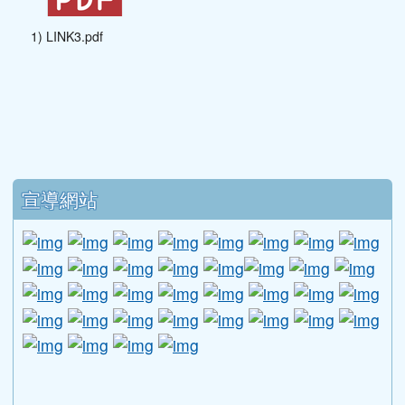
活動」各校參與競賽（網路初賽）情形，已
列入教育部對本縣統合視導之特殊項目成
績。請各校務必於10月31日前依競賽要點，
參加第七屆法規知識王網路闖關競賽活動。
五、檢附旨揭競賽要點1份，如附件。
1) LINK3.pdf