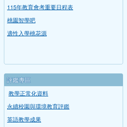
均一教育平台
教育部因材網
LearnMode學習吧
COOL ENGLISH
升學資訊
link to https://tyc.entry.edu.tw/NoExamImitat
ink to https://tyc.entry.edu.tw/NoExamImitate_TL/NoE
115年教育會考重要日程表
桃園智學吧
適性入學桃花源