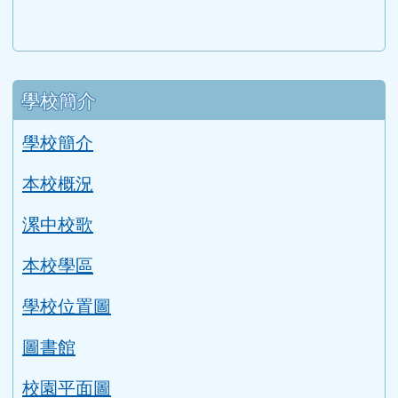
下中區域內容
宣導網站
link to http://www.guide.edu.tw/young_boys_an
link to http://www.csptc.gov.tw/ \
link to http://enc.moe.edu.tw/ \
link to https://aa.archives.gov
link to https://online.a
link to https://n
link to htt
link
link to http://edufund.cyut.edu.tw \
link to http://www.humanrights.moj.go
link to https://www.ptskids.tw/ \
link to http://www.fda.gov.tw
link to http://visionhall
link to http://ai.g
link to htt
link
link to http://1950.tycg.gov.tw/ \
link to http://www.e-quit.org/ \
link to http://www.hpa.gov.tw/BH
link to http://210.61.12.190/
link to http://goo.gl/
link to http://ww
link to ht
lin
link to http://www.2017twccprcescr.tw/index.html
link to http://http://ifi.immigration.gov.tw
link to https://i.win.org.tw/iWIN/ind
link to https://outdoor.moe.ed
link to http://radio.heart
link to https://www.g
link to https:
link to ht
link to 
lin
link to https://dep.mohw.gov.tw/DOMHAOH/lp-3560-1
link to https://dep.mohw.gov.tw/DOMHAOH/cp-3560-4
link to http://sgcc.tyc.edu.tw/tycsgcc/ \
link to =\ https://learning.swcb.gov.tw/
link to http://educational.eduweb.t
link to https://docs.goog
link to https://care.tyc.edu.t
link to https://10000.gov.tw 
link to https://eliteracy.edu.tw/Shorts/xiaohongshu.ht
link to https://friendlycampus.k12ea.gov.tw/StudentAf
link to https://care.tyc.edu.tw/ _blank
link to https://energy.mt.ntnu.edu.tw/ \
左邊區域內容
學校簡介