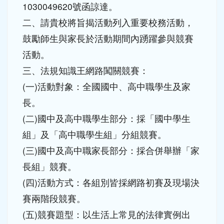
頁尾區域
主內容區域
本站消息
分月文章
「第七屆法規知識王網路闖關競賽」
公告
訪客
-
學務處公告
| 2014-10-23 | 點閱數： 593
一、本局103年7月18日桃教中字第
1030049620號函諒達。
二、請貴校將旨揭活動列入重要校務活動，
鼓勵師生與家長於活動期間內踴躍參與競賽
活動。