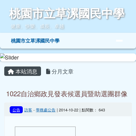
桃園市立草漯國民中學
跳至主內容區
桃園市立草漯國民中學
健康、快樂、成長、卓越
導覽列
桃園市立草漯國民中學
頁尾區域
主內容區域
本站消息
分月文章
1022自治鄉政見發表候選員暨助選團群像
公告
訪客
-
學務處公告
| 2014-10-22 | 點閱數： 643
image