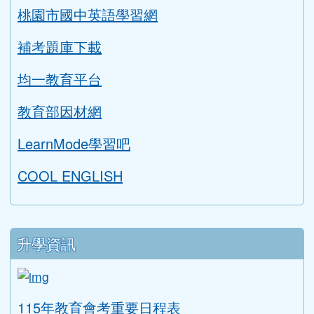
桃園市國中英語學習網
補考題庫下載
均一教育平台
教育部因材網
LearnMode學習吧
COOL ENGLISH
升學資訊
link to https://tyc.entry.edu.tw/NoExamImitat
ink to https://tyc.entry.edu.tw/NoExamImitate_TL/NoE
115年教育會考重要日程表