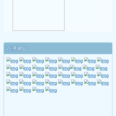
下中區域內容
宣導網站
link to http://www.guide.edu.tw/young_boys_an
link to http://www.csptc.gov.tw/ \
link to http://enc.moe.edu.tw/ \
link to https://aa.archives.gov
link to https://online.a
link to https://n
link to htt
link
link to http://edufund.cyut.edu.tw \
link to http://www.humanrights.moj.go
link to https://www.ptskids.tw/ \
link to http://www.fda.gov.tw
link to http://visionhall
link to http://ai.g
link to htt
link
link to http://1950.tycg.gov.tw/ \
link to http://www.e-quit.org/ \
link to http://www.hpa.gov.tw/BH
link to http://210.61.12.190/
link to http://goo.gl/
link to http://ww
link to ht
lin
link to http://www.2017twccprcescr.tw/index.html
link to http://http://ifi.immigration.gov.tw
link to https://i.win.org.tw/iWIN/ind
link to https://outdoor.moe.ed
link to http://radio.heart
link to https://www.g
link to https:
link to ht
link to 
lin
link to https://dep.mohw.gov.tw/DOMHAOH/lp-3560-1
link to https://dep.mohw.gov.tw/DOMHAOH/cp-3560-4
link to http://sgcc.tyc.edu.tw/tycsgcc/ \
link to =\ https://learning.swcb.gov.tw/
link to http://educational.eduweb.t
link to https://docs.goog
link to https://care.tyc.edu.t
link to https://10000.gov.tw 
link to https://eliteracy.edu.tw/Shorts/xiaohongshu.ht
link to https://friendlycampus.k12ea.gov.tw/StudentAf
link to https://care.tyc.edu.tw/ _blank
link to https://energy.mt.ntnu.edu.tw/ \