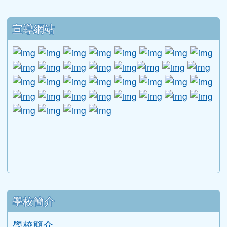
下中區域內容
宣導網站
link to http://www.guide.edu.tw/young_boys_an
link to http://www.csptc.gov.tw/ \
link to http://enc.moe.edu.tw/ \
link to https://aa.archives.gov
link to https://online.a
link to https://n
link to htt
link
link to http://edufund.cyut.edu.tw \
link to http://www.humanrights.moj.go
link to https://www.ptskids.tw/ \
link to http://www.fda.gov.tw
link to http://visionhall
link to http://ai.g
link to htt
link
link to http://1950.tycg.gov.tw/ \
link to http://www.e-quit.org/ \
link to http://www.hpa.gov.tw/BH
link to http://210.61.12.190/
link to http://goo.gl/
link to http://ww
link to ht
lin
link to http://www.2017twccprcescr.tw/index.html
link to http://http://ifi.immigration.gov.tw
link to https://i.win.org.tw/iWIN/ind
link to https://outdoor.moe.ed
link to http://radio.heart
link to https://www.g
link to https:
link to ht
link to 
lin
link to https://dep.mohw.gov.tw/DOMHAOH/lp-3560-1
link to https://dep.mohw.gov.tw/DOMHAOH/cp-3560-4
link to http://sgcc.tyc.edu.tw/tycsgcc/ \
link to =\ https://learning.swcb.gov.tw/
link to http://educational.eduweb.t
link to https://docs.goog
link to https://care.tyc.edu.t
link to https://10000.gov.tw 
link to https://eliteracy.edu.tw/Shorts/xiaohongshu.ht
link to https://friendlycampus.k12ea.gov.tw/StudentAf
link to https://care.tyc.edu.tw/ _blank
link to https://energy.mt.ntnu.edu.tw/ \
左邊區域內容
學校簡介
學校簡介