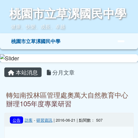
桃園市立草漯國民中學
跳至主內容區
桃園市立草漯國民中學
健康、快樂、成長、卓越
導覽列
桃園市立草漯國民中學
頁尾區域
主內容區域
本站消息
分月文章
轉知南投林區管理處奧萬大自然教育中心
辦理105年度專業研習
公告
訪客
-
研習資訊
| 2016-06-21 | 點閱數： 507