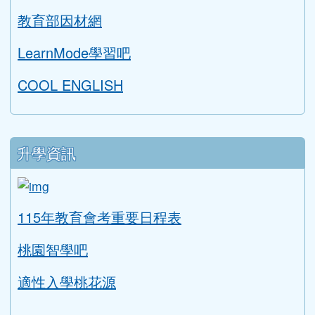
教育部因材網
LearnMode學習吧
COOL ENGLISH
升學資訊
link to https://tyc.entry.edu.tw/NoExamImitat
ink to https://tyc.entry.edu.tw/NoExamImitate_TL/NoE
115年教育會考重要日程表
桃園智學吧
適性入學桃花源