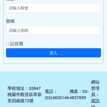
密碼
記住我
登入
網站
學校地址：32847
管理
電話：
傳真：03-
桃園市觀音區草新
員：
(03)4830146
4837695
里四維路73號
資訊
組