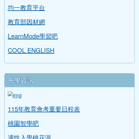
均一教育平台
教育部因材網
LearnMode學習吧
COOL ENGLISH
升學資訊
link to https://tyc.entry.edu.tw/NoExamImitat
ink to https://tyc.entry.edu.tw/NoExamImitate_TL/NoE
115年教育會考重要日程表
桃園智學吧
適性入學桃花源