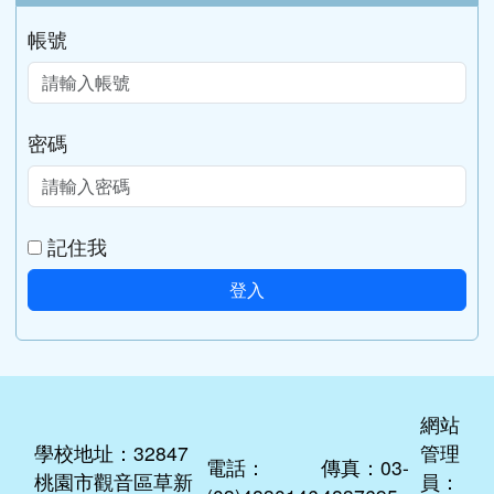
帳號
密碼
記住我
登入
網站
學校地址：32847
管理
電話：
傳真：03-
桃園市觀音區草新
員：
(03)4830146
4837695
里四維路73號
資訊