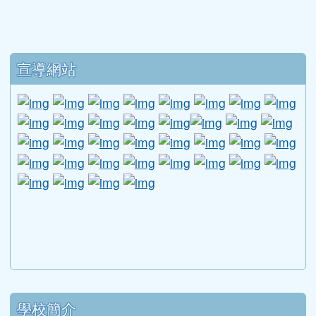
下中區域內容
宣導網站
link to http://www.guide.edu.tw/young_boys_an
link to http://www.csptc.gov.tw/ \
link to http://enc.moe.edu.tw/ \
link to https://aa.archives.gov
link to https://online.a
link to https://n
link to htt
link
link to http://edufund.cyut.edu.tw \
link to http://www.humanrights.moj.go
link to https://www.ptskids.tw/ \
link to http://www.fda.gov.tw
link to http://visionhall
link to http://ai.g
link to htt
link
link to http://1950.tycg.gov.tw/ \
link to http://www.e-quit.org/ \
link to http://www.hpa.gov.tw/BH
link to http://210.61.12.190/
link to http://goo.gl/
link to http://ww
link to ht
lin
link to http://www.2017twccprcescr.tw/index.html
link to http://http://ifi.immigration.gov.tw
link to https://i.win.org.tw/iWIN/ind
link to https://outdoor.moe.ed
link to http://radio.heart
link to https://www.g
link to https:
link to ht
link to 
lin
link to https://dep.mohw.gov.tw/DOMHAOH/lp-3560-1
link to https://dep.mohw.gov.tw/DOMHAOH/cp-3560-4
link to http://sgcc.tyc.edu.tw/tycsgcc/ \
link to =\ https://learning.swcb.gov.tw/
link to http://educational.eduweb.t
link to https://docs.goog
link to https://care.tyc.edu.t
link to https://10000.gov.tw 
link to https://eliteracy.edu.tw/Shorts/xiaohongshu.ht
link to https://friendlycampus.k12ea.gov.tw/StudentAf
link to https://care.tyc.edu.tw/ _blank
link to https://energy.mt.ntnu.edu.tw/ \
左邊區域內容
學校簡介