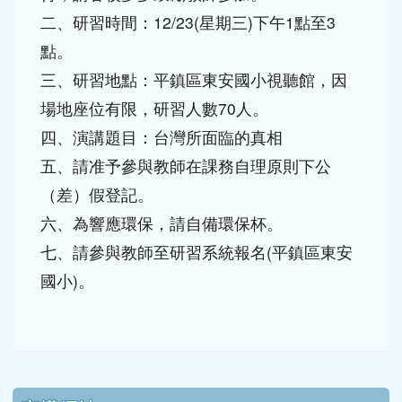
下中區域內容
宣導網站
link to http://www.guide.edu.tw/young_boys_an
link to http://www.csptc.gov.tw/ \
link to http://enc.moe.edu.tw/ \
link to https://aa.archives.gov
link to https://online.a
link to https://n
link to htt
link
link to http://edufund.cyut.edu.tw \
link to http://www.humanrights.moj.go
link to https://www.ptskids.tw/ \
link to http://www.fda.gov.tw
link to http://visionhall
link to http://ai.g
link to htt
link
link to http://1950.tycg.gov.tw/ \
link to http://www.e-quit.org/ \
link to http://www.hpa.gov.tw/BH
link to http://210.61.12.190/
link to http://goo.gl/
link to http://ww
link to ht
lin
link to http://www.2017twccprcescr.tw/index.html
link to http://http://ifi.immigration.gov.tw
link to https://i.win.org.tw/iWIN/ind
link to https://outdoor.moe.ed
link to http://radio.heart
link to https://www.g
link to https:
link to ht
link to 
lin
link to https://dep.mohw.gov.tw/DOMHAOH/lp-3560-1
link to https://dep.mohw.gov.tw/DOMHAOH/cp-3560-4
link to http://sgcc.tyc.edu.tw/tycsgcc/ \
link to =\ https://learning.swcb.gov.tw/
link to http://educational.eduweb.t
link to https://docs.goog
link to https://care.tyc.edu.t
link to https://10000.gov.tw 
link to https://eliteracy.edu.tw/Shorts/xiaohongshu.ht
link to https://friendlycampus.k12ea.gov.tw/StudentAf
link to https://care.tyc.edu.tw/ _blank
link to https://energy.mt.ntnu.edu.tw/ \
左邊區域內容