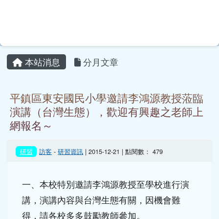
一、本校特別邀請李鴻源教授至學校進行演
講，演講內容與台灣生態有關，因機會難
得，請各校多多鼓勵教師參加。
二、研習時間：12/23(星期三)下午1點至3
點。
三、研習地點：平鎮區東安國小視聽館，因
場地座位有限，研習人數70人。
四、演講題目：台灣所面臨的真相
五、請准予參與教師在課務自理原則下公
（差）假登記。
六、為響應環保，請自備環保杯。
七、請參與教師至研習系統報名(平鎮區東安
國小)。