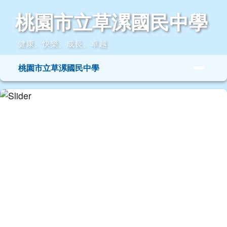
桃園市立草漯國民中學
跳至主內容區
桃園市立草漯國民中學
健康、快樂、成長、卓越
導覽列
桃園市立草漯國民中學
頁尾區域
主內容區域
本站消息
分月文章
平鎮區東安國民小學邀請李鴻源教授蒞臨
演講（台灣生態），歡迎有興趣之老師上
網報名～
研習
訪客
-
研習資訊
| 2015-12-21 | 點閱數： 479