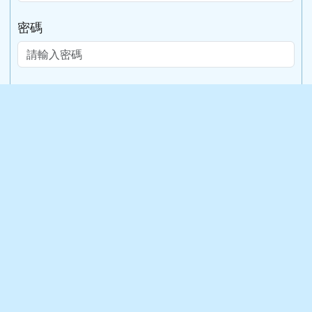
桃園市觀音區草新
員：
(03)4830146
4837695
里四維路73號
資訊
組