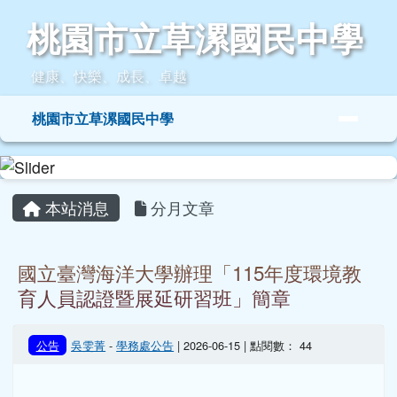
桃園市立草漯國民中學
跳至主內容區
桃園市立草漯國民中學
健康、快樂、成長、卓越
導覽列
桃園市立草漯國民中學
頁尾區域
主內容區域
本站消息
分月文章
國立臺灣海洋大學辦理「115年度環境教
育人員認證暨展延研習班」簡章
公告
吳雯菁
-
學務處公告
| 2026-06-15 | 點閱數： 44