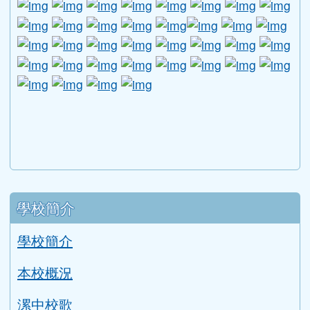
link to http://www.guide.edu.tw/young_boys_an
link to http://www.csptc.gov.tw/ \
link to http://enc.moe.edu.tw/ \
link to https://aa.archives.gov
link to https://online.a
link to https://n
link to htt
link
link to http://edufund.cyut.edu.tw \
link to http://www.humanrights.moj.go
link to https://www.ptskids.tw/ \
link to http://www.fda.gov.tw
link to http://visionhall
link to http://ai.g
link to htt
link
link to http://1950.tycg.gov.tw/ \
link to http://www.e-quit.org/ \
link to http://www.hpa.gov.tw/BH
link to http://210.61.12.190/
link to http://goo.gl/
link to http://ww
link to ht
lin
link to http://www.2017twccprcescr.tw/index.html
link to http://http://ifi.immigration.gov.tw
link to https://i.win.org.tw/iWIN/ind
link to https://outdoor.moe.ed
link to http://radio.heart
link to https://www.g
link to https:
link to ht
link to 
lin
link to https://dep.mohw.gov.tw/DOMHAOH/lp-3560-1
link to https://dep.mohw.gov.tw/DOMHAOH/cp-3560-4
link to http://sgcc.tyc.edu.tw/tycsgcc/ \
link to =\ https://learning.swcb.gov.tw/
link to http://educational.eduweb.t
link to https://docs.goog
link to https://care.tyc.edu.t
link to https://10000.gov.tw 
link to https://eliteracy.edu.tw/Shorts/xiaohongshu.ht
link to https://friendlycampus.k12ea.gov.tw/StudentAf
link to https://care.tyc.edu.tw/ _blank
link to https://energy.mt.ntnu.edu.tw/ \
左邊區域內容
學校簡介
學校簡介
本校概況
漯中校歌