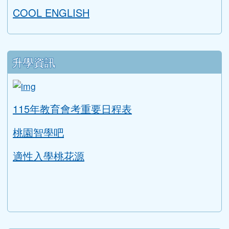
COOL ENGLISH
升學資訊
link to https://tyc.entry.edu.tw/NoExamImitat
ink to https://tyc.entry.edu.tw/NoExamImitate_TL/NoE
115年教育會考重要日程表
桃園智學吧
適性入學桃花源