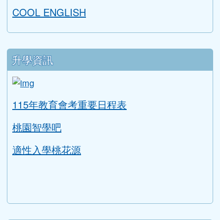
COOL ENGLISH
升學資訊
link to https://tyc.entry.edu.tw/NoExamImitat
ink to https://tyc.entry.edu.tw/NoExamImitate_TL/NoE
115年教育會考重要日程表
桃園智學吧
適性入學桃花源