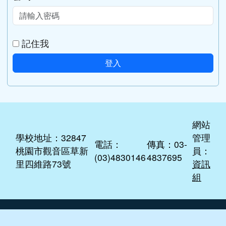
記住我
登入
網站
學校地址：32847
管理
電話：
傳真：03-
桃園市觀音區草新
員：
(03)4830146
4837695
里四維路73號
資訊
組