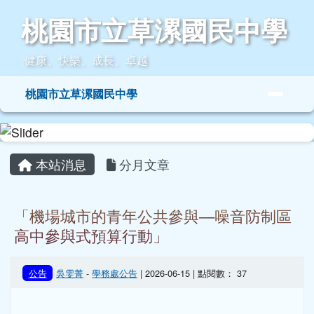
桃園市立草漯國民中學
跳至主內容區
桃園市立草漯國民中學
健康、快樂、成長、卓越
導覽列
桃園市立草漯國民中學
頁尾區域
主內容區域
本站消息
分月文章
「機場城市的青年公共參與—噪音防制區
高中參與式預算行動」
公告
吳雯菁
-
學務處公告
| 2026-06-15 | 點閱數： 37