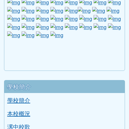
link to http://www.guide.edu.tw/young_boys_an
link to http://www.csptc.gov.tw/ \
link to http://enc.moe.edu.tw/ \
link to https://aa.archives.gov
link to https://online.a
link to https://n
link to htt
link
link to http://edufund.cyut.edu.tw \
link to http://www.humanrights.moj.go
link to https://www.ptskids.tw/ \
link to http://www.fda.gov.tw
link to http://visionhall
link to http://ai.g
link to htt
link
link to http://1950.tycg.gov.tw/ \
link to http://www.e-quit.org/ \
link to http://www.hpa.gov.tw/BH
link to http://210.61.12.190/
link to http://goo.gl/
link to http://ww
link to ht
lin
link to http://www.2017twccprcescr.tw/index.html
link to http://http://ifi.immigration.gov.tw
link to https://i.win.org.tw/iWIN/ind
link to https://outdoor.moe.ed
link to http://radio.heart
link to https://www.g
link to https:
link to ht
link to 
lin
link to https://dep.mohw.gov.tw/DOMHAOH/lp-3560-1
link to https://dep.mohw.gov.tw/DOMHAOH/cp-3560-4
link to http://sgcc.tyc.edu.tw/tycsgcc/ \
link to =\ https://learning.swcb.gov.tw/
link to http://educational.eduweb.t
link to https://docs.goog
link to https://care.tyc.edu.t
link to https://10000.gov.tw 
link to https://eliteracy.edu.tw/Shorts/xiaohongshu.ht
link to https://friendlycampus.k12ea.gov.tw/StudentAf
link to https://care.tyc.edu.tw/ _blank
link to https://energy.mt.ntnu.edu.tw/ \
左邊區域內容
學校簡介
學校簡介
本校概況
漯中校歌