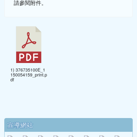
請參閱附件。
1) 376735100E_1
150054159_print.p
df
下中區域內容
宣導網站