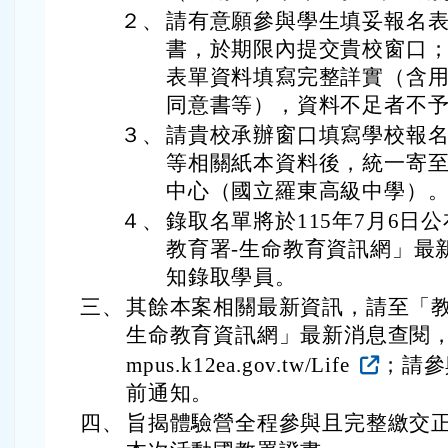
日臺教國署學字第1155802129
署學字第1155802528號函暨本
1150043155號函辦理。
二、
旨揭體驗營第二場相關資訊如下
(一)
時間：115年7月24日（星期
(二)
地點：國立成功大學未來館-
大學路1號勝利校區）。
(三)
對象：升八年級及九年級之學
名3人為上限。
(四)
報名資訊：
１、
由原115年5月29日（星期五
（星期二）下午5時止，逾期
２、
請有意願參與學生填妥報名
書，於期限內提交貴校窗口
表單資料填寫完整詳實（含
同意書等），資料不足者不