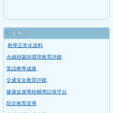
COOL ENGLISH
升學資訊
link to https://tyc.entry.edu.tw/NoExamImitat
ink to https://tyc.entry.edu.tw/NoExamImitate_TL/NoE
115年教育會考重要日程表
桃園智學吧
適性入學桃花源