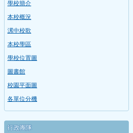
link to http://edufund.cyut.edu.tw \
link to http://www.humanrights.moj.go
link to https://www.ptskids.tw/ \
link to http://www.fda.gov.tw
link to http://visionhall
link to http://ai.g
link to htt
link
link to http://1950.tycg.gov.tw/ \
link to http://www.e-quit.org/ \
link to http://www.hpa.gov.tw/BH
link to http://210.61.12.190/
link to http://goo.gl/
link to http://ww
link to ht
lin
link to http://www.2017twccprcescr.tw/index.html
link to http://http://ifi.immigration.gov.tw
link to https://i.win.org.tw/iWIN/ind
link to https://outdoor.moe.ed
link to http://radio.heart
link to https://www.g
link to https:
link to ht
link to 
lin
link to https://dep.mohw.gov.tw/DOMHAOH/lp-3560-1
link to https://dep.mohw.gov.tw/DOMHAOH/cp-3560-4
link to http://sgcc.tyc.edu.tw/tycsgcc/ \
link to =\ https://learning.swcb.gov.tw/
link to http://educational.eduweb.t
link to https://docs.goog
link to https://care.tyc.edu.t
link to https://10000.gov.tw 
link to https://eliteracy.edu.tw/Shorts/xiaohongshu.ht
link to https://friendlycampus.k12ea.gov.tw/StudentAf
link to https://care.tyc.edu.tw/ _blank
link to https://energy.mt.ntnu.edu.tw/ \
左邊區域內容
學校簡介
學校簡介
本校概況
漯中校歌