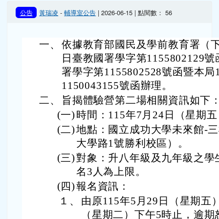
頁尾區域
主內容區域
本站消息
分月文章
教育部國民及學前教育署委請國立羅東高
級中學辦理「115年國民中學學生社會情
緒學習一日體驗營」一案，延長第二場報
名時間至115年6月30日，請學生踴躍報名
參加
公告
黃瑞凌
-
輔導室公告
| 2026-06-15 | 點閱數： 56
一、
依據教育部國民及學前教育署（下稱