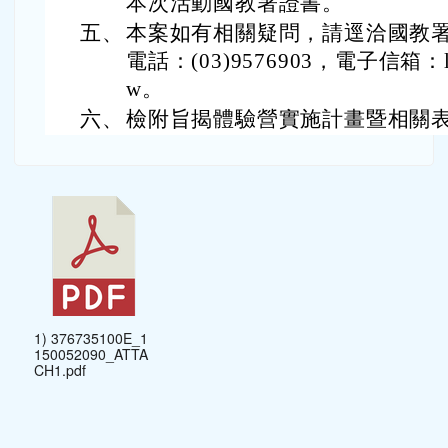
３、
請貴校承辦窗口填寫學校報
等相關紙本資料後，統一寄
中心（國立羅東高級中學）
４、
錄取名單將於115年7月6日
教育署-生命教育資訊網」最
知錄取學員。
三、
其餘本案相關最新資訊，請至「教
生命教育資訊網」最新消息查閱，網址：ht
mpus.k12ea.gov.tw/Life
；請參
前通知。
四、
旨揭體驗營全程參與且完整繳交
本次活動國教署證書。
五、
本案如有相關疑問，請逕洽國教
電話：(03)9576903，電子信箱：lepoof
w。