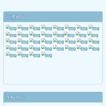
六、
檢附旨揭體驗營實施計畫暨相關表
1) 376735100E_1
150052090_ATTA
CH1.pdf
下中區域內容
宣導網站
link to http://www.guide.edu.tw/young_boys_an
link to http://www.csptc.gov.tw/ \
link to http://enc.moe.edu.tw/ \
link to https://aa.archives.gov
link to https://online.a
link to https://n
link to htt
link