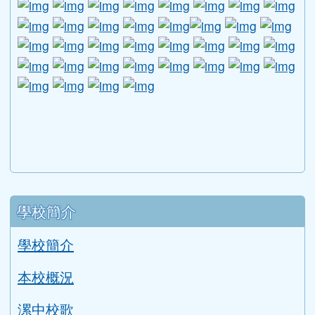
link to http://www.guide.edu.tw/young_boys_an
link to http://www.csptc.gov.tw/ \
link to http://enc.moe.edu.tw/ \
link to https://aa.archives.gov
link to https://online.a
link to https://n
link to htt
link
link to http://edufund.cyut.edu.tw \
link to http://www.humanrights.moj.go
link to https://www.ptskids.tw/ \
link to http://www.fda.gov.tw
link to http://visionhall
link to http://ai.g
link to htt
link
link to http://1950.tycg.gov.tw/ \
link to http://www.e-quit.org/ \
link to http://www.hpa.gov.tw/BH
link to http://210.61.12.190/
link to http://goo.gl/
link to http://ww
link to ht
lin
link to http://www.2017twccprcescr.tw/index.html
link to http://http://ifi.immigration.gov.tw
link to https://i.win.org.tw/iWIN/ind
link to https://outdoor.moe.ed
link to http://radio.heart
link to https://www.g
link to https:
link to ht
link to 
lin
link to https://dep.mohw.gov.tw/DOMHAOH/lp-3560-1
link to https://dep.mohw.gov.tw/DOMHAOH/cp-3560-4
link to http://sgcc.tyc.edu.tw/tycsgcc/ \
link to =\ https://learning.swcb.gov.tw/
link to http://educational.eduweb.t
link to https://docs.goog
link to https://care.tyc.edu.t
link to https://10000.gov.tw 
link to https://eliteracy.edu.tw/Shorts/xiaohongshu.ht
link to https://friendlycampus.k12ea.gov.tw/StudentAf
link to https://care.tyc.edu.tw/ _blank
link to https://energy.mt.ntnu.edu.tw/ \
左邊區域內容
學校簡介
學校簡介
本校概況
漯中校歌