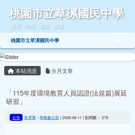
桃園市立草漯國民中學
跳至主內容區
桃園市立草漯國民中學
健康、快樂、成長、卓越
導覽列
桃園市立草漯國民中學
頁尾區域
主內容區域
本站消息
分月文章
「115年度環境教育人員認證(法規篇)展延
研習」
公告
吳雯菁
-
學務處公告
| 2026-06-11 | 點閱數： 279