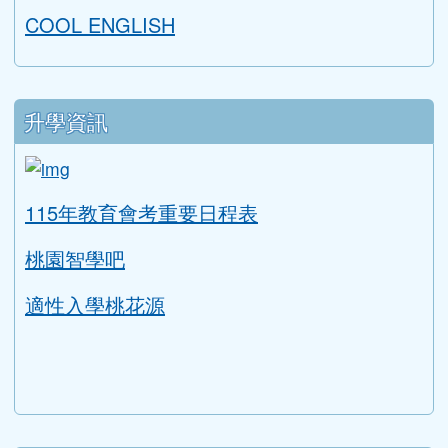
COOL ENGLISH
升學資訊
link to https://tyc.entry.edu.tw/NoExamImitat
ink to https://tyc.entry.edu.tw/NoExamImitate_TL/NoE
115年教育會考重要日程表
桃園智學吧
適性入學桃花源