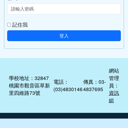
記住我
登入
網站
學校地址：32847
管理
電話：
傳真：03-
桃園市觀音區草新
員：
(03)4830146
4837695
里四維路73號
資訊
組