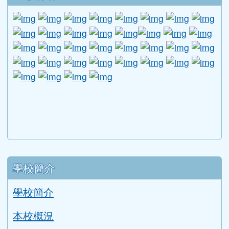
link to http://www.guide.edu.tw/young_boys_an
link to http://www.csptc.gov.tw/ \
link to http://enc.moe.edu.tw/ \
link to https://aa.archives.gov
link to https://online.a
link to https://n
link to htt
link
link to http://edufund.cyut.edu.tw \
link to http://www.humanrights.moj.go
link to https://www.ptskids.tw/ \
link to http://www.fda.gov.tw
link to http://visionhall
link to http://ai.g
link to htt
link
link to http://1950.tycg.gov.tw/ \
link to http://www.e-quit.org/ \
link to http://www.hpa.gov.tw/BH
link to http://210.61.12.190/
link to http://goo.gl/
link to http://ww
link to ht
lin
link to http://www.2017twccprcescr.tw/index.html
link to http://http://ifi.immigration.gov.tw
link to https://i.win.org.tw/iWIN/ind
link to https://outdoor.moe.ed
link to http://radio.heart
link to https://www.g
link to https:
link to ht
link to 
lin
link to https://dep.mohw.gov.tw/DOMHAOH/lp-3560-1
link to https://dep.mohw.gov.tw/DOMHAOH/cp-3560-4
link to http://sgcc.tyc.edu.tw/tycsgcc/ \
link to =\ https://learning.swcb.gov.tw/
link to http://educational.eduweb.t
link to https://docs.goog
link to https://care.tyc.edu.t
link to https://10000.gov.tw 
link to https://eliteracy.edu.tw/Shorts/xiaohongshu.ht
link to https://friendlycampus.k12ea.gov.tw/StudentAf
link to https://care.tyc.edu.tw/ _blank
link to https://energy.mt.ntnu.edu.tw/ \
左邊區域內容
學校簡介
學校簡介
本校概況