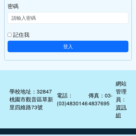
密碼
記住我
登入
網站
學校地址：32847
管理
電話：
傳真：03-
桃園市觀音區草新
員：
(03)4830146
4837695
里四維路73號
資訊
組