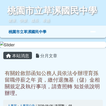
桃園市立草漯國民中學
跳至主內容區
桃園市立草漯國民中學
健康、快樂、成長、卓越
導覽列
桃園市立草漯國民中學
頁尾區域
主內容區域
本站消息
分月文章
有關銓敘部函知公務人員依法令辦理育孫
留職停薪之年 資，繳付退撫基（儲）金相
關規定及執行事項，請查照轉 知並依說明
辦理。
人事室
-
人事室公告
| 2026-06-08 | 點閱數： 68