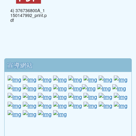
4) 376736800A_1
150147992_print.p
df
下中區域內容
宣導網站
link to http://www.guide.edu.tw/young_boys_an
link to http://www.csptc.gov.tw/ \
link to http://enc.moe.edu.tw/ \
link to https://aa.archives.gov
link to https://online.a
link to https://n
link to htt
link
link to http://edufund.cyut.edu.tw \
link to http://www.humanrights.moj.go
link to https://www.ptskids.tw/ \
link to http://www.fda.gov.tw
link to http://visionhall
link to http://ai.g
link to htt
link
link to http://1950.tycg.gov.tw/ \
link to http://www.e-quit.org/ \
link to http://www.hpa.gov.tw/BH
link to http://210.61.12.190/
link to http://goo.gl/
link to http://ww
link to ht
lin
link to http://www.2017twccprcescr.tw/index.html
link to http://http://ifi.immigration.gov.tw
link to https://i.win.org.tw/iWIN/ind
link to https://outdoor.moe.ed
link to http://radio.heart
link to https://www.g
link to https:
link to ht
link to 
lin
link to https://dep.mohw.gov.tw/DOMHAOH/lp-3560-1
link to https://dep.mohw.gov.tw/DOMHAOH/cp-3560-4
link to http://sgcc.tyc.edu.tw/tycsgcc/ \
link to =\ https://learning.swcb.gov.tw/
link to http://educational.eduweb.t
link to https://docs.goog
link to https://care.tyc.edu.t
link to https://10000.gov.tw 
link to https://eliteracy.edu.tw/Shorts/xiaohongshu.ht
link to https://friendlycampus.k12ea.gov.tw/StudentAf
link to https://care.tyc.edu.tw/ _blank
link to https://energy.mt.ntnu.edu.tw/ \