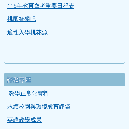
ink to https://tyc.entry.edu.tw/NoExamImitate_TL/NoE
115年教育會考重要日程表
桃園智學吧
適性入學桃花源
評鑑專區
教學正常化資料
永續校園與環境教育評鑑
英語教學成果