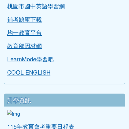
桃園市國中英語學習網
補考題庫下載
均一教育平台
教育部因材網
LearnMode學習吧
COOL ENGLISH
升學資訊
link to https://tyc.entry.edu.tw/NoExamImitat
ink to https://tyc.entry.edu.tw/NoExamImitate_TL/NoE
115年教育會考重要日程表