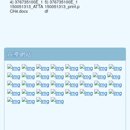
4) 376735100E_1
5) 376735100E_1
150051313_ATTA
150051313_print.p
CH4.docx
df
下中區域內容
宣導網站
link to http://www.guide.edu.tw/young_boys_an
link to http://www.csptc.gov.tw/ \
link to http://enc.moe.edu.tw/ \
link to https://aa.archives.gov
link to https://online.a
link to https://n
link to htt
link
link to http://edufund.cyut.edu.tw \
link to http://www.humanrights.moj.go
link to https://www.ptskids.tw/ \
link to http://www.fda.gov.tw
link to http://visionhall
link to http://ai.g
link to htt
link
link to http://1950.tycg.gov.tw/ \
link to http://www.e-quit.org/ \
link to http://www.hpa.gov.tw/BH
link to http://210.61.12.190/
link to http://goo.gl/
link to http://ww
link to ht
lin
link to http://www.2017twccprcescr.tw/index.html
link to http://http://ifi.immigration.gov.tw
link to https://i.win.org.tw/iWIN/ind
link to https://outdoor.moe.ed
link to http://radio.heart
link to https://www.g
link to https:
link to ht
link to 
lin
link to https://dep.mohw.gov.tw/DOMHAOH/lp-3560-1
link to https://dep.mohw.gov.tw/DOMHAOH/cp-3560-4
link to http://sgcc.tyc.edu.tw/tycsgcc/ \
link to =\ https://learning.swcb.gov.tw/
link to http://educational.eduweb.t
link to https://docs.goog
link to https://care.tyc.edu.t
link to https://10000.gov.tw 
link to https://eliteracy.edu.tw/Shorts/xiaohongshu.ht
link to https://friendlycampus.k12ea.gov.tw/StudentAf
link to https://care.tyc.edu.tw/ _blank
link to https://energy.mt.ntnu.edu.tw/ \