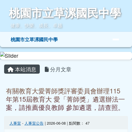
桃園市立草漯國民中學
跳至主內容區
桃園市立草漯國民中學
健康、快樂、成長、卓越
導覽列
桃園市立草漯國民中學
頁尾區域
主內容區域
本站消息
分月文章
有關教育大愛菁師獎評審委員會辦理115
年第15屆教育大 愛「菁師獎」遴選辦法一
案，請推薦優良教師 參加遴選，請查照。
人事室
-
人事室公告
| 2026-06-08 | 點閱數： 47