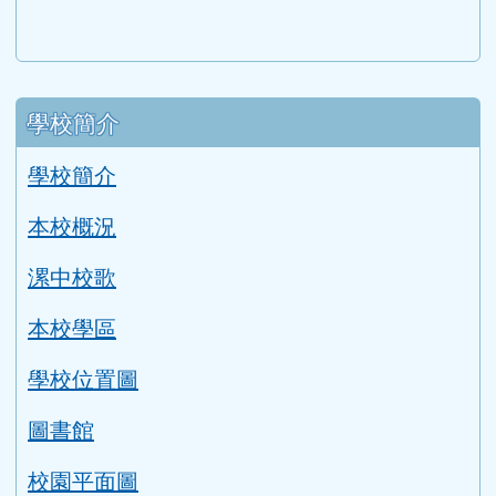
link to https://eliteracy.edu.tw/Shorts/xiaohongshu.ht
link to https://friendlycampus.k12ea.gov.tw/StudentAf
link to https://care.tyc.edu.tw/ _blank
link to https://energy.mt.ntnu.edu.tw/ \
左邊區域內容
學校簡介
學校簡介
本校概況
漯中校歌
本校學區
學校位置圖
圖書館