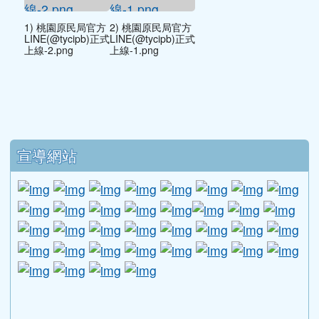
1) 桃園原民局官方
2) 桃園原民局官方
LINE(@tycipb)正式
LINE(@tycipb)正式
上線-2.png
上線-1.png
下中區域內容
宣導網站
link to http://www.guide.edu.tw/young_boys_an
link to http://www.csptc.gov.tw/ \
link to http://enc.moe.edu.tw/ \
link to https://aa.archives.gov
link to https://online.a
link to https://n
link to htt
link
link to http://edufund.cyut.edu.tw \
link to http://www.humanrights.moj.go
link to https://www.ptskids.tw/ \
link to http://www.fda.gov.tw
link to http://visionhall
link to http://ai.g
link to htt
link
link to http://1950.tycg.gov.tw/ \
link to http://www.e-quit.org/ \
link to http://www.hpa.gov.tw/BH
link to http://210.61.12.190/
link to http://goo.gl/
link to http://ww
link to ht
lin
link to http://www.2017twccprcescr.tw/index.html
link to http://http://ifi.immigration.gov.tw
link to https://i.win.org.tw/iWIN/ind
link to https://outdoor.moe.ed
link to http://radio.heart
link to https://www.g
link to https:
link to ht
link to 
lin
link to https://dep.mohw.gov.tw/DOMHAOH/lp-3560-1
link to https://dep.mohw.gov.tw/DOMHAOH/cp-3560-4
link to http://sgcc.tyc.edu.tw/tycsgcc/ \
link to =\ https://learning.swcb.gov.tw/
link to http://educational.eduweb.t
link to https://docs.goog
link to https://care.tyc.edu.t
link to https://10000.gov.tw 