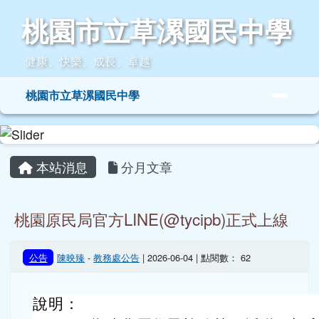
桃園市立草漯國民中學
跳至主內容區
桃園市立草漯國民中學
健康、快樂、成長、卓越
導覽列
桃園市立草漯國民中學
頁尾區域
主內容區域
本站消息
分月文章
桃園原民局官方LINE(@tycipb)正式上線
公告
陳映臻
-
教務處公告
| 2026-06-04 | 點閱數： 62