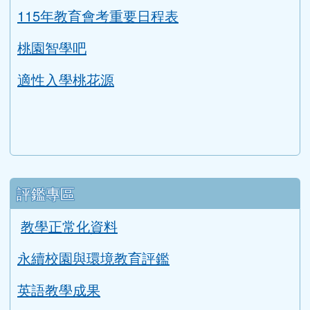
link to https://tyc.entry.edu.tw/NoExamImitat
ink to https://tyc.entry.edu.tw/NoExamImitate_TL/NoE
115年教育會考重要日程表
桃園智學吧
適性入學桃花源
評鑑專區
教學正常化資料
永續校園與環境教育評鑑