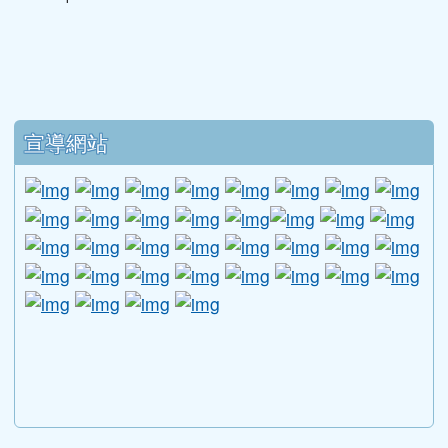
CH1.pdf
下中區域內容
宣導網站
link to http://www.guide.edu.tw/young_boys_an
link to http://www.csptc.gov.tw/ \
link to http://enc.moe.edu.tw/ \
link to https://aa.archives.gov
link to https://online.a
link to https://n
link to htt
link
link to http://edufund.cyut.edu.tw \
link to http://www.humanrights.moj.go
link to https://www.ptskids.tw/ \
link to http://www.fda.gov.tw
link to http://visionhall
link to http://ai.g
link to htt
link
link to http://1950.tycg.gov.tw/ \
link to http://www.e-quit.org/ \
link to http://www.hpa.gov.tw/BH
link to http://210.61.12.190/
link to http://goo.gl/
link to http://ww
link to ht
lin
link to http://www.2017twccprcescr.tw/index.html
link to http://http://ifi.immigration.gov.tw
link to https://i.win.org.tw/iWIN/ind
link to https://outdoor.moe.ed
link to http://radio.heart
link to https://www.g
link to https:
link to ht
link to 
lin
link to https://dep.mohw.gov.tw/DOMHAOH/lp-3560-1
link to https://dep.mohw.gov.tw/DOMHAOH/cp-3560-4
link to http://sgcc.tyc.edu.tw/tycsgcc/ \
link to =\ https://learning.swcb.gov.tw/
link to http://educational.eduweb.t
link to https://docs.goog
link to https://care.tyc.edu.t
link to https://10000.gov.tw 
link to https://eliteracy.edu.tw/Shorts/xiaohongshu.ht
link to https://friendlycampus.k12ea.gov.tw/StudentAf
link to https://care.tyc.edu.tw/ _blank
link to https://energy.mt.ntnu.edu.tw/ \