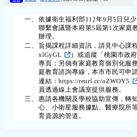
公告
黃瑞凌
-
輔導室公告
| 2026-06-04 | 點閱數： 64
一、
依據衛生福利部112年9月5日兒
聯繫會議暨本府第5屆第1次家庭
辦理。
二、
旨揭課程詳細資訊，請見中心課程行事曆（h
xlGyGL
）或追蹤「桃園市政府
專頁；另倘有家庭教育個別化服務需
庭教育諮詢專線，本市市民可申
連結：https://reurl.cc/oZWOY5
員透過線上會議室提供服務。
三、
惠請各機關及學校協助宣傳，轉
心、小衛星服務據點、醫療院所
育資源的管道。