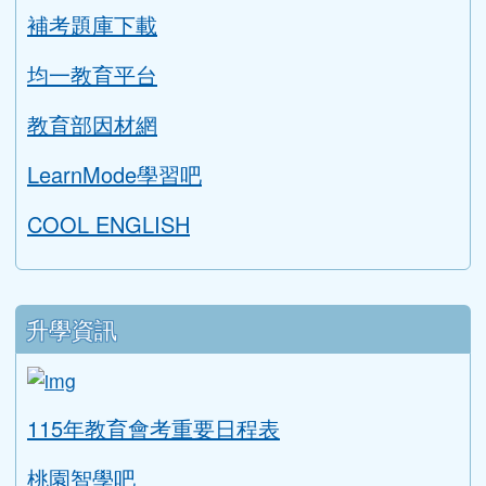
補考題庫下載
均一教育平台
教育部因材網
LearnMode學習吧
COOL ENGLISH
升學資訊
link to https://tyc.entry.edu.tw/NoExamImitat
ink to https://tyc.entry.edu.tw/NoExamImitate_TL/NoE
115年教育會考重要日程表