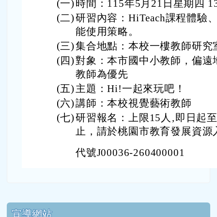
頁尾區域
主內容區域
本站消息
分月文章
114學年度偏遠地區及非山非市學校北區
整合性計畫—本校辦理教師研習活動一案
研習
廖國晃
-
教務處公告
| 2026-05-05 | 點閱數： 57
(一)
時間：115年5月21日星期四 13
(二)
研習內容：HiTeach課程體
能使用策略。