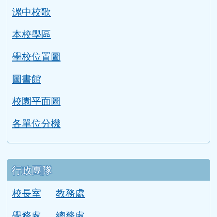
link to http://1950.tycg.gov.tw/ \
link to http://www.e-quit.org/ \
link to http://www.hpa.gov.tw/BH
link to http://210.61.12.190/
link to http://goo.gl/
link to http://ww
link to ht
lin
link to http://www.2017twccprcescr.tw/index.html
link to http://http://ifi.immigration.gov.tw
link to https://i.win.org.tw/iWIN/ind
link to https://outdoor.moe.ed
link to http://radio.heart
link to https://www.g
link to https:
link to ht
link to 
lin
link to https://dep.mohw.gov.tw/DOMHAOH/lp-3560-1
link to https://dep.mohw.gov.tw/DOMHAOH/cp-3560-4
link to http://sgcc.tyc.edu.tw/tycsgcc/ \
link to =\ https://learning.swcb.gov.tw/
link to http://educational.eduweb.t
link to https://docs.goog
link to https://care.tyc.edu.t
link to https://10000.gov.tw 
link to https://eliteracy.edu.tw/Shorts/xiaohongshu.ht
link to https://friendlycampus.k12ea.gov.tw/StudentAf
link to https://care.tyc.edu.tw/ _blank
link to https://energy.mt.ntnu.edu.tw/ \
左邊區域內容
學校簡介
學校簡介
本校概況
漯中校歌
本校學區