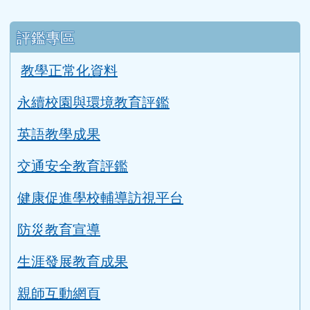
升學資訊
link to https://tyc.entry.edu.tw/NoExamImitat
ink to https://tyc.entry.edu.tw/NoExamImitate_TL/NoE
115年教育會考重要日程表
桃園智學吧
適性入學桃花源
評鑑專區