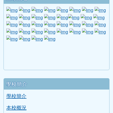
(三)
集合地點：本校一樓教師研究
(四)
對象：本市國中小教師，偏遠
教師為優先
(五)
主題：Hi!一起來玩吧！
(六)
講師：本校視覺藝術教師
(七)
研習報名：上限15人‚即日起至1
止，請於桃園市教育發展資源
代號J00036-260400001
下中區域內容
宣導網站
link to http://www.guide.edu.tw/young_boys_an
link to http://www.csptc.gov.tw/ \
link to http://enc.moe.edu.tw/ \
link to https://aa.archives.gov
link to https://online.a
link to https://n
link to htt
link
link to http://edufund.cyut.edu.tw \
link to http://www.humanrights.moj.go
link to https://www.ptskids.tw/ \
link to http://www.fda.gov.tw
link to http://visionhall
link to http://ai.g
link to htt
link