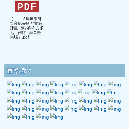
南場」.pdf
下中區域內容
宣導網站
link to http://www.guide.edu.tw/young_boys_an
link to http://www.csptc.gov.tw/ \
link to http://enc.moe.edu.tw/ \
link to https://aa.archives.gov
link to https://online.a
link to https://n
link to htt
link
link to http://edufund.cyut.edu.tw \
link to http://www.humanrights.moj.go
link to https://www.ptskids.tw/ \
link to http://www.fda.gov.tw
link to http://visionhall
link to http://ai.g
link to htt
link
link to http://1950.tycg.gov.tw/ \
link to http://www.e-quit.org/ \
link to http://www.hpa.gov.tw/BH
link to http://210.61.12.190/
link to http://goo.gl/
link to http://ww
link to ht
lin
link to http://www.2017twccprcescr.tw/index.html
link to http://http://ifi.immigration.gov.tw
link to https://i.win.org.tw/iWIN/ind
link to https://outdoor.moe.ed
link to http://radio.heart
link to https://www.g
link to https:
link to ht
link to 
lin
link to https://dep.mohw.gov.tw/DOMHAOH/lp-3560-1
link to https://dep.mohw.gov.tw/DOMHAOH/cp-3560-4
link to http://sgcc.tyc.edu.tw/tycsgcc/ \
link to =\ https://learning.swcb.gov.tw/
link to http://educational.eduweb.t
link to https://docs.goog
link to https://care.tyc.edu.t
link to https://10000.gov.tw 
link to https://eliteracy.edu.tw/Shorts/xiaohongshu.ht
link to https://friendlycampus.k12ea.gov.tw/StudentAf
link to https://care.tyc.edu.tw/ _blank
link to https://energy.mt.ntnu.edu.tw/ \