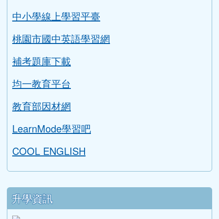
補考題庫下載
均一教育平台
教育部因材網
LearnMode學習吧
COOL ENGLISH
升學資訊
link to https://tyc.entry.edu.tw/NoExamImitat
ink to https://tyc.entry.edu.tw/NoExamImitate_TL/NoE
115年教育會考重要日程表
桃園智學吧