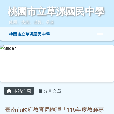
桃園市立草漯國民中學
跳至主內容區
桃園市立草漯國民中學
健康、快樂、成長、卓越
導覽列
桃園市立草漯國民中學
頁尾區域
主內容區域
本站消息
分月文章
臺南市政府教育局辦理「115年度教師專
業成長研習實施計畫─夢的N次方多元工作
坊─南區臺南場」一案
研習
廖國晃
-
教務處公告
| 2026-04-30 | 點閱數： 48