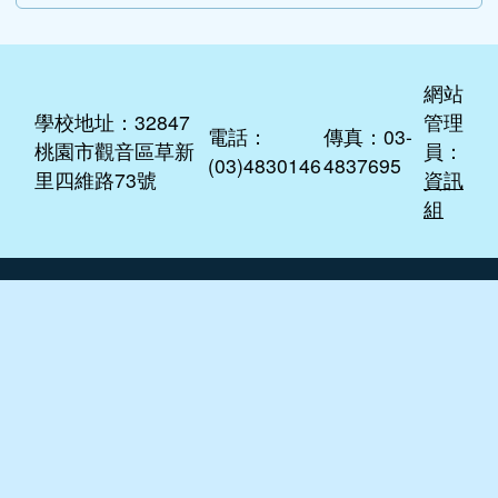
桃園市觀音區草新
員：
(03)4830146
4837695
里四維路73號
資訊
組