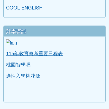
COOL ENGLISH
升學資訊
link to https://tyc.entry.edu.tw/NoExamImitat
ink to https://tyc.entry.edu.tw/NoExamImitate_TL/NoE
115年教育會考重要日程表
桃園智學吧
適性入學桃花源