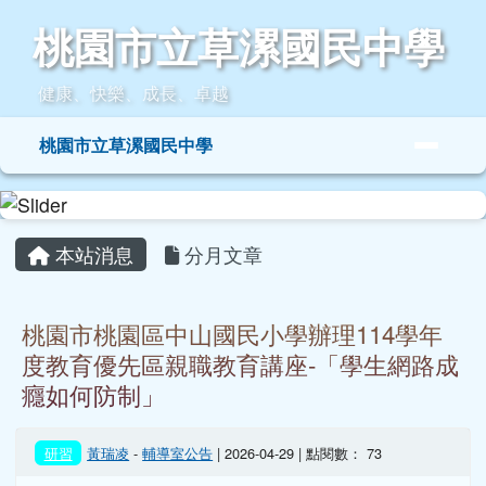
桃園市立草漯國民中學
跳至主內容區
桃園市立草漯國民中學
健康、快樂、成長、卓越
導覽列
桃園市立草漯國民中學
頁尾區域
主內容區域
本站消息
分月文章
桃園市桃園區中山國民小學辦理114學年
度教育優先區親職教育講座-「學生網路成
癮如何防制」
研習
黃瑞凌
-
輔導室公告
| 2026-04-29 | 點閱數： 73