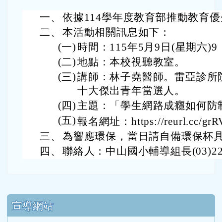
一、
依據114學年度教育部推動教育
二、
本活動相關訊息如下：
(一)
時間：115年5月9日(星期六)9：0
(二)
地點：本校視聽教室。
(三)
講師：林子堯醫師。雷亞診所院
十大傑出青年當選人。
(四)
主題：「學生網路成癮如何防
(五)
報名網址：https://reurl.cc/gr
三、
為響應環保，當日請自備環保杯具
四、
聯絡人：中山國小輔導組長(03)220
下中區域內容
宣導網站