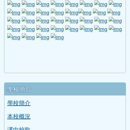
link to http://www.guide.edu.tw/young_boys_an
link to http://www.csptc.gov.tw/ \
link to http://enc.moe.edu.tw/ \
link to https://aa.archives.gov
link to https://online.a
link to https://n
link to htt
link
link to http://edufund.cyut.edu.tw \
link to http://www.humanrights.moj.go
link to https://www.ptskids.tw/ \
link to http://www.fda.gov.tw
link to http://visionhall
link to http://ai.g
link to htt
link
link to http://1950.tycg.gov.tw/ \
link to http://www.e-quit.org/ \
link to http://www.hpa.gov.tw/BH
link to http://210.61.12.190/
link to http://goo.gl/
link to http://ww
link to ht
lin
link to http://www.2017twccprcescr.tw/index.html
link to http://http://ifi.immigration.gov.tw
link to https://i.win.org.tw/iWIN/ind
link to https://outdoor.moe.ed
link to http://radio.heart
link to https://www.g
link to https:
link to ht
link to 
lin
link to https://dep.mohw.gov.tw/DOMHAOH/lp-3560-1
link to https://dep.mohw.gov.tw/DOMHAOH/cp-3560-4
link to http://sgcc.tyc.edu.tw/tycsgcc/ \
link to =\ https://learning.swcb.gov.tw/
link to http://educational.eduweb.t
link to https://docs.goog
link to https://care.tyc.edu.t
link to https://10000.gov.tw 
link to https://eliteracy.edu.tw/Shorts/xiaohongshu.ht
link to https://friendlycampus.k12ea.gov.tw/StudentAf
link to https://care.tyc.edu.tw/ _blank
link to https://energy.mt.ntnu.edu.tw/ \
左邊區域內容
學校簡介
學校簡介
本校概況
漯中校歌