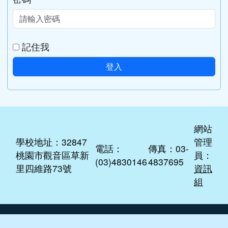
記住我
登入
網站
學校地址：32847
管理
電話：
傳真：03-
桃園市觀音區草新
員：
(03)4830146
4837695
里四維路73號
資訊
組