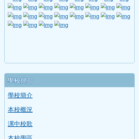
link to http://1950.tycg.gov.tw/ \
link to http://www.e-quit.org/ \
link to http://www.hpa.gov.tw/BH
link to http://210.61.12.190/
link to http://goo.gl/
link to http://ww
link to ht
lin
link to http://www.2017twccprcescr.tw/index.html
link to http://http://ifi.immigration.gov.tw
link to https://i.win.org.tw/iWIN/ind
link to https://outdoor.moe.ed
link to http://radio.heart
link to https://www.g
link to https:
link to ht
link to 
lin
link to https://dep.mohw.gov.tw/DOMHAOH/lp-3560-1
link to https://dep.mohw.gov.tw/DOMHAOH/cp-3560-4
link to http://sgcc.tyc.edu.tw/tycsgcc/ \
link to =\ https://learning.swcb.gov.tw/
link to http://educational.eduweb.t
link to https://docs.goog
link to https://care.tyc.edu.t
link to https://10000.gov.tw 
link to https://eliteracy.edu.tw/Shorts/xiaohongshu.ht
link to https://friendlycampus.k12ea.gov.tw/StudentAf
link to https://care.tyc.edu.tw/ _blank
link to https://energy.mt.ntnu.edu.tw/ \
左邊區域內容
學校簡介
學校簡介
本校概況
漯中校歌
本校學區