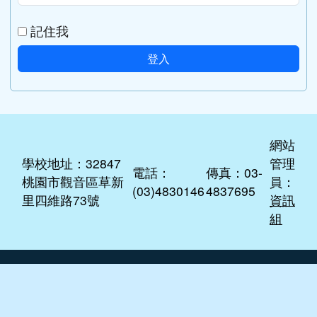
記住我
登入
網站
學校地址：32847
管理
電話：
傳真：03-
桃園市觀音區草新
員：
(03)4830146
4837695
里四維路73號
資訊
組