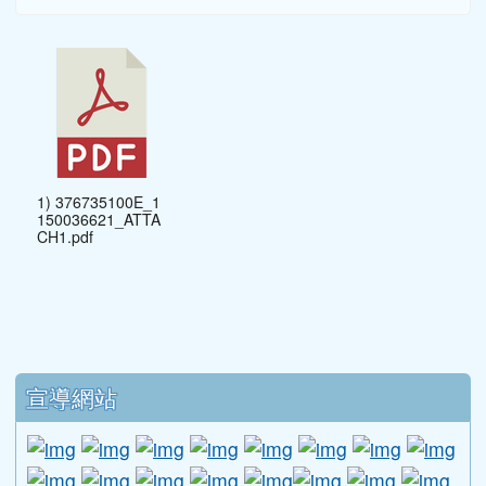
1) 376735100E_1
150036621_ATTA
CH1.pdf
下中區域內容
宣導網站
link to http://www.guide.edu.tw/young_boys_an
link to http://www.csptc.gov.tw/ \
link to http://enc.moe.edu.tw/ \
link to https://aa.archives.gov
link to https://online.a
link to https://n
link to htt
link
link to http://edufund.cyut.edu.tw \
link to http://www.humanrights.moj.go
link to https://www.ptskids.tw/ \
link to http://www.fda.gov.tw
link to http://visionhall
link to http://ai.g
link to htt
link