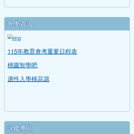
升學資訊
link to https://tyc.entry.edu.tw/NoExamImitat
ink to https://tyc.entry.edu.tw/NoExamImitate_TL/NoE
115年教育會考重要日程表
桃園智學吧
適性入學桃花源
評鑑專區