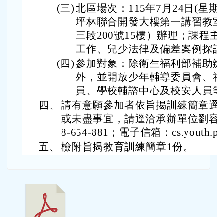
(三)
北區場次：115年7月24日(星
坪林聯合開發大樓第一講習教
三段200號15樓）辦理；課
工作、兒少法律及偏差案例探
(四)
參加對象：除衛生福利部補助
外，並開放少年輔導委員會、
員、學校輔諮中心及校安人員
四、
請有意願參加者依旨揭訓練簡章
或未盡事宜，請逕洽承辦單位劉容
8-654-881；電子信箱：cs.youth.p
五、
檢附旨揭教育訓練簡章1份。