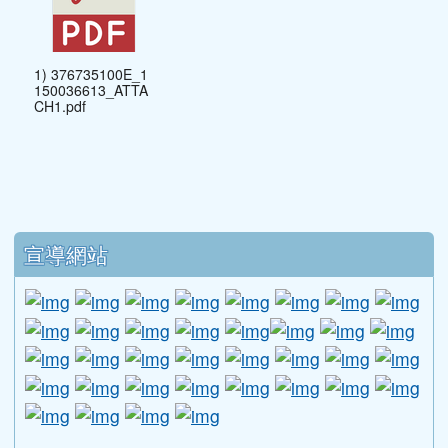
1) 376735100E_1
150036613_ATTA
CH1.pdf
下中區域內容
宣導網站
link to http://www.guide.edu.tw/young_boys_an
link to http://www.csptc.gov.tw/ \
link to http://enc.moe.edu.tw/ \
link to https://aa.archives.gov
link to https://online.a
link to https://n
link to htt
link
link to http://edufund.cyut.edu.tw \
link to http://www.humanrights.moj.go
link to https://www.ptskids.tw/ \
link to http://www.fda.gov.tw
link to http://visionhall
link to http://ai.g
link to htt
link
link to http://1950.tycg.gov.tw/ \
link to http://www.e-quit.org/ \
link to http://www.hpa.gov.tw/BH
link to http://210.61.12.190/
link to http://goo.gl/
link to http://ww
link to ht
lin
link to http://www.2017twccprcescr.tw/index.html
link to http://http://ifi.immigration.gov.tw
link to https://i.win.org.tw/iWIN/ind
link to https://outdoor.moe.ed
link to http://radio.heart
link to https://www.g
link to https:
link to ht
link to 
lin
link to https://dep.mohw.gov.tw/DOMHAOH/lp-3560-1
link to https://dep.mohw.gov.tw/DOMHAOH/cp-3560-4
link to http://sgcc.tyc.edu.tw/tycsgcc/ \
link to =\ https://learning.swcb.gov.tw/
link to http://educational.eduweb.t
link to https://docs.goog
link to https://care.tyc.edu.t
link to https://10000.gov.tw 