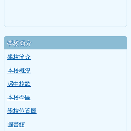
link to https://eliteracy.edu.tw/Shorts/xiaohongshu.ht
link to https://friendlycampus.k12ea.gov.tw/StudentAf
link to https://care.tyc.edu.tw/ _blank
link to https://energy.mt.ntnu.edu.tw/ \
左邊區域內容
學校簡介
學校簡介
本校概況
漯中校歌
本校學區
學校位置圖
圖書館