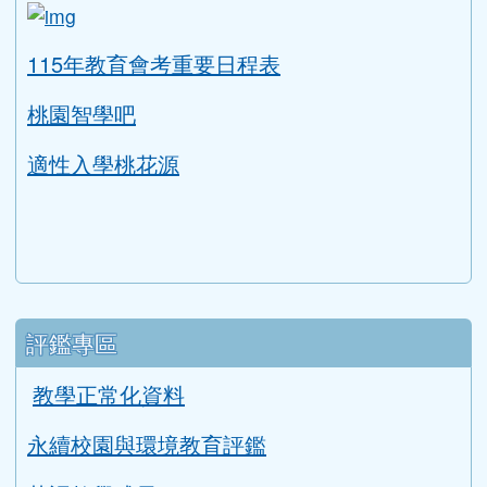
link to https://tyc.entry.edu.tw/NoExamImitat
ink to https://tyc.entry.edu.tw/NoExamImitate_TL/NoE
115年教育會考重要日程表
桃園智學吧
適性入學桃花源
評鑑專區
教學正常化資料
永續校園與環境教育評鑑