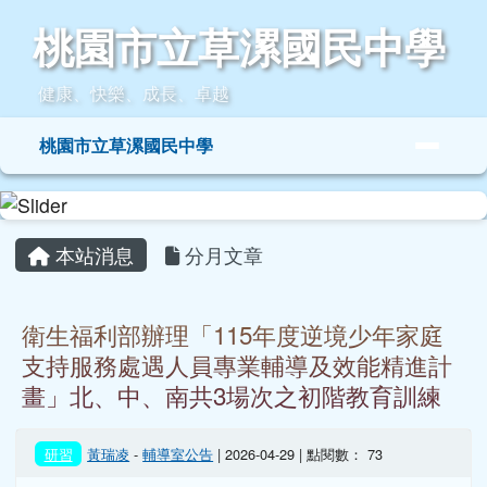
桃園市立草漯國民中學
跳至主內容區
桃園市立草漯國民中學
健康、快樂、成長、卓越
導覽列
桃園市立草漯國民中學
頁尾區域
主內容區域
本站消息
分月文章
衛生福利部辦理「115年度逆境少年家庭
支持服務處遇人員專業輔導及效能精進計
畫」北、中、南共3場次之初階教育訓練
研習
黃瑞凌
-
輔導室公告
| 2026-04-29 | 點閱數： 73