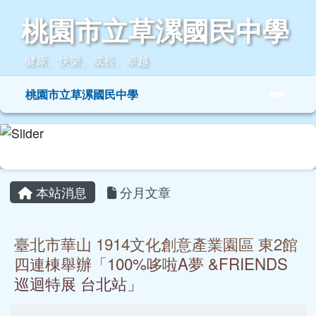
桃園市立草漯國民中學
跳至主內容區
桃園市立草漯國民中學
健康、快樂、成長、卓越
導覽列
桃園市立草漯國民中學
頁尾區域
主內容區域
本站消息
分月文章
臺北市華山 1914文化創意產業園區 東2館
四連棟舉辦「100%哆啦A夢 &FRIENDS
巡迴特展 台北站」
潘韻如
-
學務處公告
| 2025-09-09 | 點閱數： 119