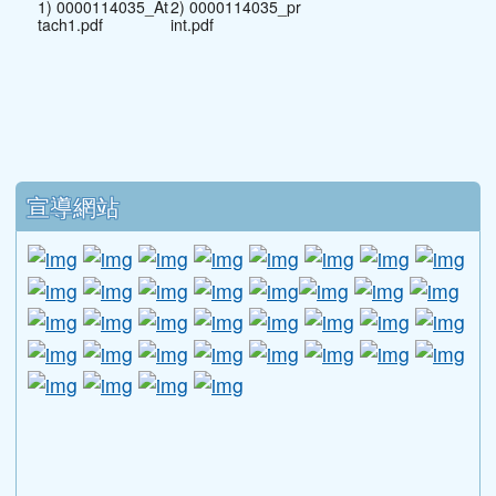
下中區域內容
宣導網站
link to http://www.guide.edu.tw/young_boys_an
link to http://www.csptc.gov.tw/ \
link to http://enc.moe.edu.tw/ \
link to https://aa.archives.gov
link to https://online.a
link to https://n
link to htt
link
link to http://edufund.cyut.edu.tw \
link to http://www.humanrights.moj.go
link to https://www.ptskids.tw/ \
link to http://www.fda.gov.tw
link to http://visionhall
link to http://ai.g
link to htt
link
link to http://1950.tycg.gov.tw/ \
link to http://www.e-quit.org/ \
link to http://www.hpa.gov.tw/BH
link to http://210.61.12.190/
link to http://goo.gl/
link to http://ww
link to ht
lin
link to http://www.2017twccprcescr.tw/index.html
link to http://http://ifi.immigration.gov.tw
link to https://i.win.org.tw/iWIN/ind
link to https://outdoor.moe.ed
link to http://radio.heart
link to https://www.g
link to https:
link to ht
link to 
lin
link to https://dep.mohw.gov.tw/DOMHAOH/lp-3560-1
link to https://dep.mohw.gov.tw/DOMHAOH/cp-3560-4
link to http://sgcc.tyc.edu.tw/tycsgcc/ \
link to =\ https://learning.swcb.gov.tw/
link to http://educational.eduweb.t
link to https://docs.goog
link to https://care.tyc.edu.t
link to https://10000.gov.tw 
link to https://eliteracy.edu.tw/Shorts/xiaohongshu.ht
link to https://friendlycampus.k12ea.gov.tw/StudentAf
link to https://care.tyc.edu.tw/ _blank
link to https://energy.mt.ntnu.edu.tw/ \