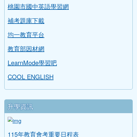
補考題庫下載
均一教育平台
教育部因材網
LearnMode學習吧
COOL ENGLISH
升學資訊
link to https://tyc.entry.edu.tw/NoExamImitat
ink to https://tyc.entry.edu.tw/NoExamImitate_TL/NoE
115年教育會考重要日程表
桃園智學吧