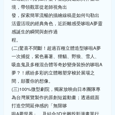
發，探索簡單流暢的描繪線稿是如何勾勒出
活靈活現的經典角色，近距離感受哆啦A夢靈
感誕生的瞬間與創作過
程。
(二)驚喜不間斷！超過百種立體造型哆啦A夢
一次捕捉，紫色蕃薯、狸貓、野狼、雪人、
吸血鬼及多種混合體等奇妙變身裝扮的哆啦A
夢？！繽紛多彩的立體雕塑穿梭於展場之
間，顛覆你的想像。
(三)100%微型劇院，獨家放映由日本團隊專
為台灣展覽製作的原創短篇動畫；透過鏡面
打造空間延伸感的「無限哆
啦A夢世界」，及結合3D光雕投影漫畫單行
本的「大雄的互動漫畫閱讀房間」，各式各