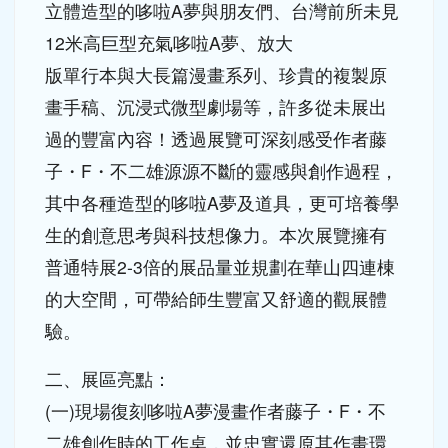
12米高巨型充氣哆啦A夢、放大
版單行本與大長篇漫畫系列、珍貴的複製原
畫手稿、沉浸式微型劇場等，許多從未展出
過的豐富內容！透過展覽可深刻感受作者藤
子・F・不二雄源源不斷的靈感與創作過程，
其中各種造型的哆啦A夢及道具，更可培養學
生的創意思考與科技想像力。本次展覽擁有
普通特展2-3倍的展品量並規劃在華山四連棟
的大空間，可帶給師生豐富又舒適的觀展體
驗。
二、展區亮點：
(一)現場復刻哆啦A夢漫畫作者藤子・F・不
二雄創作時的工作桌，並忠實還原其作畫環
境，帶領觀眾從老師視角出