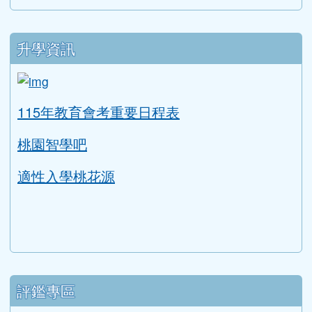
升學資訊
link to https://tyc.entry.edu.tw/NoExamImitat
ink to https://tyc.entry.edu.tw/NoExamImitate_TL/NoE
115年教育會考重要日程表
桃園智學吧
適性入學桃花源
評鑑專區