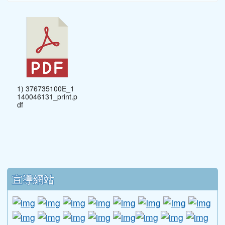
1) 376735100E_1
140046131_print.p
df
下中區域內容
宣導網站
link to http://www.guide.edu.tw/young_boys_an
link to http://www.csptc.gov.tw/ \
link to http://enc.moe.edu.tw/ \
link to https://aa.archives.gov
link to https://online.a
link to https://n
link to htt
link
link to http://edufund.cyut.edu.tw \
link to http://www.humanrights.moj.go
link to https://www.ptskids.tw/ \
link to http://www.fda.gov.tw
link to http://visionhall
link to http://ai.g
link to htt
link