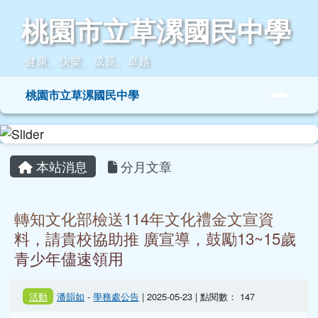
桃園市立草漯國民中學
跳至主內容區
桃園市立草漯國民中學
健康、快樂、成長、卓越
導覽列
桃園市立草漯國民中學
頁尾區域
主內容區域
本站消息
分月文章
轉知文化部檢送114年文化禮金文宣資
料，請貴校協助推 廣宣導，鼓勵13~15歲
青少年儘速領用
活動
潘韻如
-
學務處公告
| 2025-05-23 | 點閱數： 147