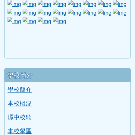
link to http://1950.tycg.gov.tw/ \
link to http://www.e-quit.org/ \
link to http://www.hpa.gov.tw/BH
link to http://210.61.12.190/
link to http://goo.gl/
link to http://ww
link to ht
lin
link to http://www.2017twccprcescr.tw/index.html
link to http://http://ifi.immigration.gov.tw
link to https://i.win.org.tw/iWIN/ind
link to https://outdoor.moe.ed
link to http://radio.heart
link to https://www.g
link to https:
link to ht
link to 
lin
link to https://dep.mohw.gov.tw/DOMHAOH/lp-3560-1
link to https://dep.mohw.gov.tw/DOMHAOH/cp-3560-4
link to http://sgcc.tyc.edu.tw/tycsgcc/ \
link to =\ https://learning.swcb.gov.tw/
link to http://educational.eduweb.t
link to https://docs.goog
link to https://care.tyc.edu.t
link to https://10000.gov.tw 
link to https://eliteracy.edu.tw/Shorts/xiaohongshu.ht
link to https://friendlycampus.k12ea.gov.tw/StudentAf
link to https://care.tyc.edu.tw/ _blank
link to https://energy.mt.ntnu.edu.tw/ \
左邊區域內容
學校簡介
學校簡介
本校概況
漯中校歌
本校學區