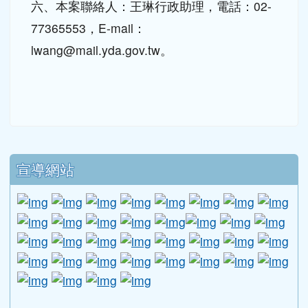
署官網(http://www.yda.gov.tw
或至服務學
習網(http://servicelearning.yda.gov.tw
查
詢。
六、本案聯絡人：王琳行政助理，電話：02-
77365553，E-mail：
lwang@mail.yda.gov.tw。
下中區域內容
宣導網站
link to http://www.guide.edu.tw/young_boys_an
link to http://www.csptc.gov.tw/ \
link to http://enc.moe.edu.tw/ \
link to https://aa.archives.gov
link to https://online.a
link to https://n
link to htt
link
link to http://edufund.cyut.edu.tw \
link to http://www.humanrights.moj.go
link to https://www.ptskids.tw/ \
link to http://www.fda.gov.tw
link to http://visionhall
link to http://ai.g
link to htt
link