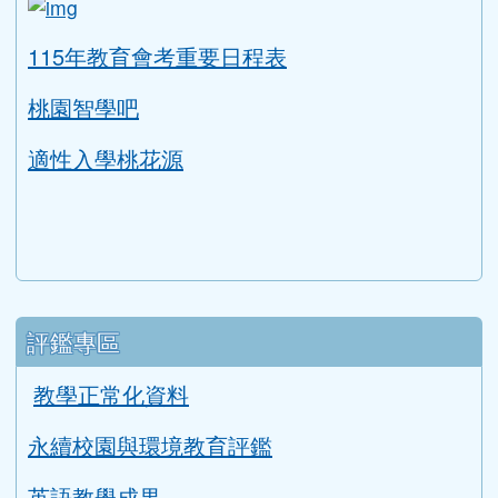
升學資訊
link to https://tyc.entry.edu.tw/NoExamImitat
ink to https://tyc.entry.edu.tw/NoExamImitate_TL/NoE
115年教育會考重要日程表
桃園智學吧
適性入學桃花源
評鑑專區