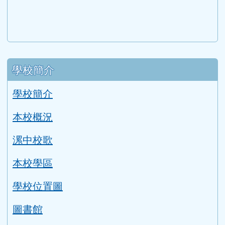
link to http://1950.tycg.gov.tw/ \
link to http://www.e-quit.org/ \
link to http://www.hpa.gov.tw/BH
link to http://210.61.12.190/
link to http://goo.gl/
link to http://ww
link to ht
lin
link to http://www.2017twccprcescr.tw/index.html
link to http://http://ifi.immigration.gov.tw
link to https://i.win.org.tw/iWIN/ind
link to https://outdoor.moe.ed
link to http://radio.heart
link to https://www.g
link to https:
link to ht
link to 
lin
link to https://dep.mohw.gov.tw/DOMHAOH/lp-3560-1
link to https://dep.mohw.gov.tw/DOMHAOH/cp-3560-4
link to http://sgcc.tyc.edu.tw/tycsgcc/ \
link to =\ https://learning.swcb.gov.tw/
link to http://educational.eduweb.t
link to https://docs.goog
link to https://care.tyc.edu.t
link to https://10000.gov.tw 
link to https://eliteracy.edu.tw/Shorts/xiaohongshu.ht
link to https://friendlycampus.k12ea.gov.tw/StudentAf
link to https://care.tyc.edu.tw/ _blank
link to https://energy.mt.ntnu.edu.tw/ \
左邊區域內容
學校簡介
學校簡介
本校概況
漯中校歌
本校學區