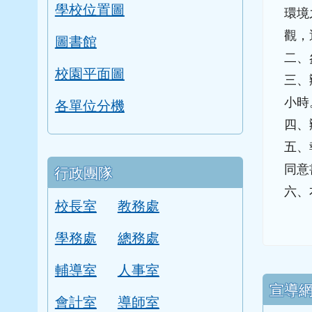
學校位置圖
環境
觀，
圖書館
二、
校園平面圖
三、
小時
各單位分機
四、
五、
同意
行政團隊
六、
校長室
教務處
學務處
總務處
輔導室
人事室
下中
宣導
會計室
導師室