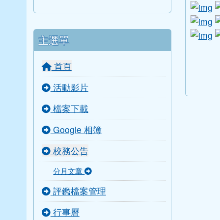
l
li
li
主選單
link to
link to
link to 
link to 
首頁
活動影片
檔案下載
Google 相簿
校務公告
分月文章
評鑑檔案管理
行事曆