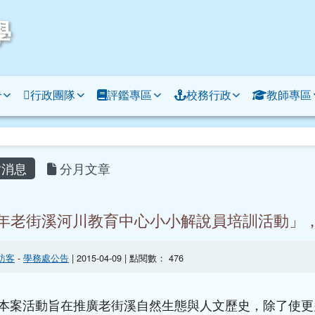
學
介
行政團隊
評鑑專區
校務行政
教師專區
容區域
消息
分月文章
4年老街溪河川教育中心小小解說員培訓活動」
訪客
-
學務處公告
| 2015-04-09 | 點閱數： 476
本案活動旨在推廣老街溪自然生態與人文歷史，除了使更