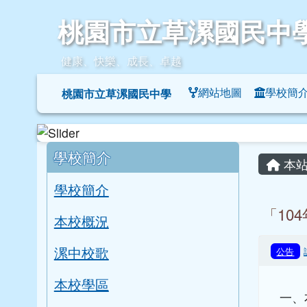
桃園市立草漯國民中學
跳至主內容區
桃園市立草漯國民中
健康、快樂、成長、卓越
導覽列
網站地圖
學校簡
桃園市立草漯國民中學
頁尾區域
左邊區域內容
主內
學校簡介
本站
學校簡介
「10
本校概況
漯中校歌
公告
本校學區
一、