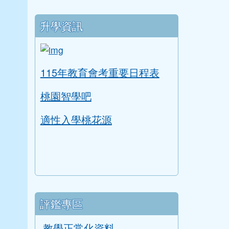
升學資訊
link to https://tyc.entry.edu.tw/NoExam
ink to https://tyc.entry.edu.tw/NoExamImitate
115年教育會考重要日程表
桃園智學吧
適性入學桃花源
評鑑專區
教學正常化資料