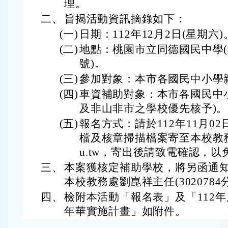
頁尾區域
主內容區域
本站消息
分月文章
112年度科學教育暨資優教育嘉年華
活動
江佩欣
-
輔導室公告
| 2023-10-11 | 點閱數： 255
一、
依據本市112年度科學教育暨資
理。
二、
旨揭活動資訊摘錄如下：
(一)
日期：112年12月2日(星期六)
(二)
地點：桃園市立同德國民中學(
號)。
(三)
參加對象：本市各國民中小學
(四)
車資補助對象：本市各國民中