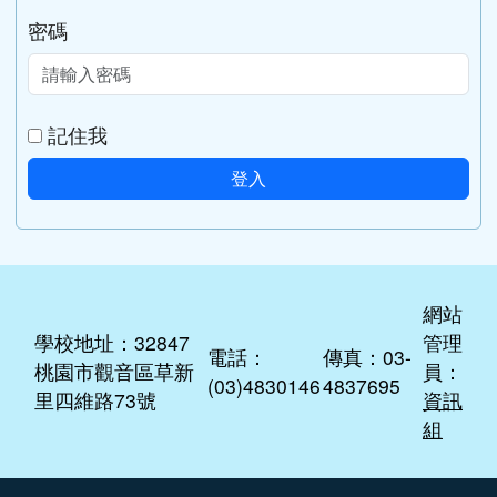
密碼
記住我
登入
網站
學校地址：32847
管理
電話：
傳真：03-
桃園市觀音區草新
員：
(03)4830146
4837695
里四維路73號
資訊
組