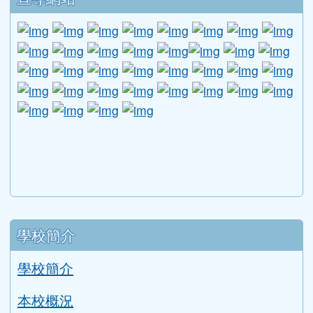
link to http://www.guide.edu.tw/young_boys_an
link to http://www.csptc.gov.tw/ \
link to http://enc.moe.edu.tw/ \
link to https://aa.archives.gov
link to https://online.a
link to https://n
link to htt
link
link to http://edufund.cyut.edu.tw \
link to http://www.humanrights.moj.go
link to https://www.ptskids.tw/ \
link to http://www.fda.gov.tw
link to http://visionhall
link to http://ai.g
link to htt
link
link to http://1950.tycg.gov.tw/ \
link to http://www.e-quit.org/ \
link to http://www.hpa.gov.tw/BH
link to http://210.61.12.190/
link to http://goo.gl/
link to http://ww
link to ht
lin
link to http://www.2017twccprcescr.tw/index.html
link to http://http://ifi.immigration.gov.tw
link to https://i.win.org.tw/iWIN/ind
link to https://outdoor.moe.ed
link to http://radio.heart
link to https://www.g
link to https:
link to ht
link to 
lin
link to https://dep.mohw.gov.tw/DOMHAOH/lp-3560-1
link to https://dep.mohw.gov.tw/DOMHAOH/cp-3560-4
link to http://sgcc.tyc.edu.tw/tycsgcc/ \
link to =\ https://learning.swcb.gov.tw/
link to http://educational.eduweb.t
link to https://docs.goog
link to https://care.tyc.edu.t
link to https://10000.gov.tw 
link to https://eliteracy.edu.tw/Shorts/xiaohongshu.ht
link to https://friendlycampus.k12ea.gov.tw/StudentAf
link to https://care.tyc.edu.tw/ _blank
link to https://energy.mt.ntnu.edu.tw/ \
左邊區域內容
學校簡介
學校簡介
本校概況