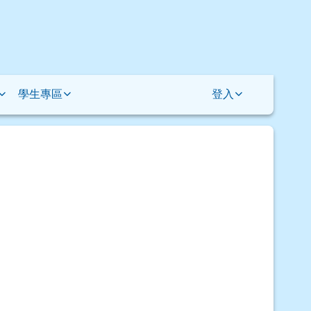
學生專區
登入
勵各單位踴躍參與，請查照。
，本活動秉持於取之於社會、