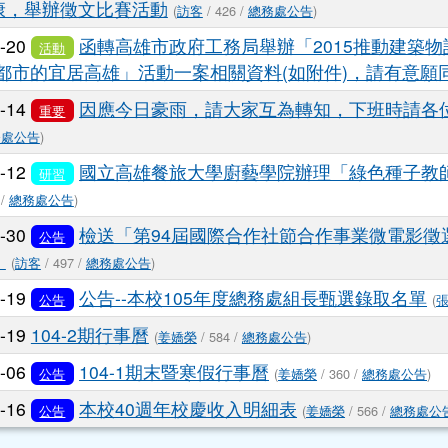
7-07
市府「十字路口咖啡屋市府小站」辦理「5集卡
公告
6-22
中華民國米穀商業同業公會全國聯合會為加強
公告
康，舉辦徵文比賽活動
(
訪客
/ 426 /
總務處公告
)
6-20
函轉高雄市政府工務局舉辦「2015推動建築
活動
色都市的宜居高雄」活動一案相關資料(如附件)，請有意願
6-14
因應今日豪雨，請大家互為轉知，下班時請各
重要
務處公告
)
4-12
國立高雄餐旅大學廚藝學院辦理「綠色種子教
研習
 /
總務處公告
)
3-30
檢送「第94屆國際合作社節合作事業微電影徵
公告
。
(
訪客
/ 497 /
總務處公告
)
2-19
公告--本校105年度總務處組長甄選錄取名單
公告
(
2-19
104-2期行事曆
(
姜嬌榮
/ 584 /
總務處公告
)