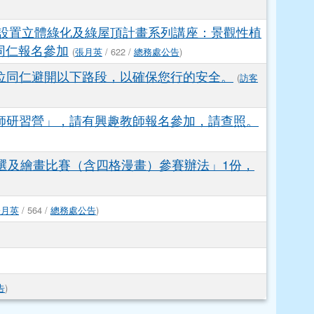
送~紅利積點換贈品專案」
(
訪客
/ 712 /
總務處公告
)
國人對米飯之重視，養成均衡飲食之習慣，促進
物設置立體綠化及綠屋頂計畫系列講座：景觀性植
同仁報名參加
(
張月英
/ 622 /
總務處公告
)
位同仁避開以下路段，以確保您行的安全。
(
訪客
師研習營」，請有興趣教師報名參加，請查照。
選及繪畫比賽（含四格漫畫）參賽辦法」1份，
張月英
/ 564 /
總務處公告
)