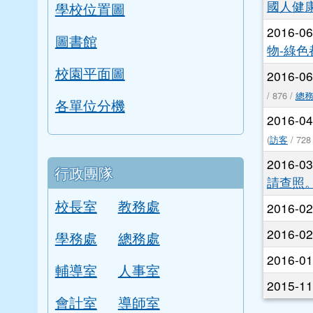
漯中校歌
2016-0
本校學區
2016-0
國人健
學校位置圖
2016-0
圖書館
物-綠
校園平面圖
2016-0
/ 876 /
總
各單位分機
2016-0
(
訪客
/ 728
2016-0
行政團隊
請查照
校長室
教務處
2016-0
2016-0
學務處
總務處