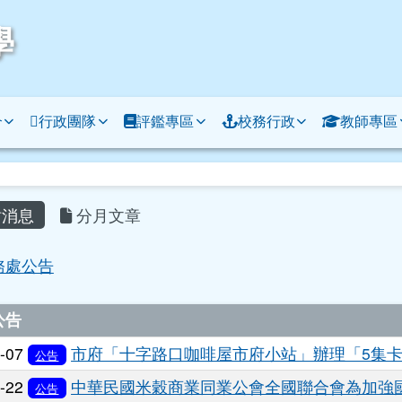
學
介
行政團隊
評鑑專區
校務行政
教師專區
容區域
消息
分月文章
頁
務處公告
列表
公告