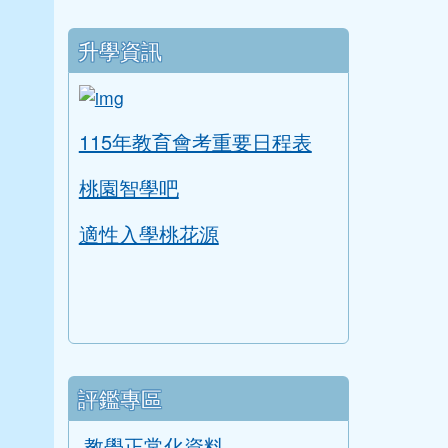
COOL ENGLISH
升學資訊
link to https://tyc.entry.edu.tw/NoExam
ink to https://tyc.entry.edu.tw/NoExamImitate
115年教育會考重要日程表
桃園智學吧
適性入學桃花源