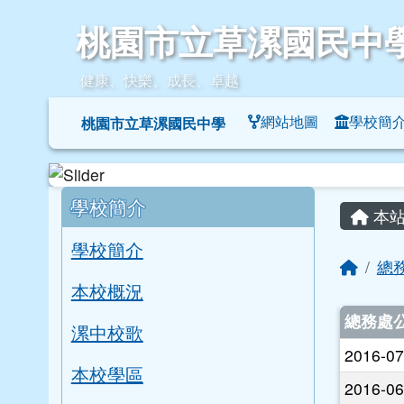
桃園市立草漯國民中學
跳至主內容區
桃園市立草漯國民中
健康、快樂、成長、卓越
導覽列
網站地圖
學校簡
桃園市立草漯國民中學
頁尾區域
左邊區域內容
主內
學校簡介
本站
學校簡介
回首
總
本校概況
文章
總務處