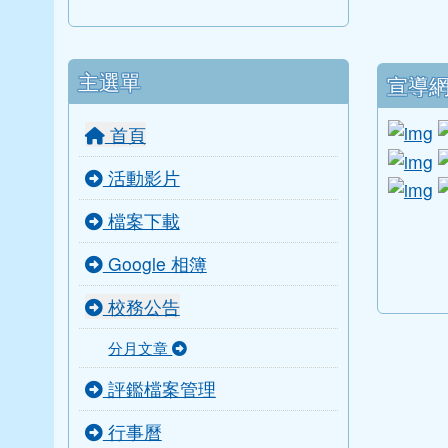
2016-0
輔導室
人事室
2015-1
會計室
導師室
下中
主選單
宣導
l
首頁
li
活動影片
li
檔案下載
link to
link to
link to 
link to 
Google 相簿
校務公告
分月文章