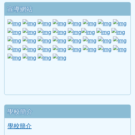
2015-04-28
HOT~母親節慶祝活動--數位照片
公告
得獎名單
(
訪客
/ 711 /
學務處公告
)
第一頁
上一頁
(目前頁次)
«
‹
1811
1812
1813
1814
1815
下一頁
最後頁
1816
1817
1818
1819
1820
›
»
下中區域內容
宣導網站
link to http://www.guide.edu.tw/young_boys_an
link to http://www.csptc.gov.tw/ \
link to http://enc.moe.edu.tw/ \
link to https://aa.archives.gov
link to https://online.a
link to https://n
link to htt
link
link to http://edufund.cyut.edu.tw \
link to http://www.humanrights.moj.go
link to https://www.ptskids.tw/ \
link to http://www.fda.gov.tw
link to http://visionhall
link to http://ai.g
link to htt
link
link to http://1950.tycg.gov.tw/ \
link to http://www.e-quit.org/ \
link to http://www.hpa.gov.tw/BH
link to http://210.61.12.190/
link to http://goo.gl/
link to http://ww
link to ht
lin
link to http://www.2017twccprcescr.tw/index.html
link to http://http://ifi.immigration.gov.tw
link to https://i.win.org.tw/iWIN/ind
link to https://outdoor.moe.ed
link to http://radio.heart
link to https://www.g
link to https:
link to ht
link to 
lin
link to https://dep.mohw.gov.tw/DOMHAOH/lp-3560-1
link to https://dep.mohw.gov.tw/DOMHAOH/cp-3560-4
link to http://sgcc.tyc.edu.tw/tycsgcc/ \
link to =\ https://learning.swcb.gov.tw/
link to http://educational.eduweb.t
link to https://docs.goog
link to https://care.tyc.edu.t
link to https://10000.gov.tw 
link to https://eliteracy.edu.tw/Shorts/xiaohongshu.ht
link to https://friendlycampus.k12ea.gov.tw/StudentAf
link to https://care.tyc.edu.tw/ _blank
link to https://energy.mt.ntnu.edu.tw/ \