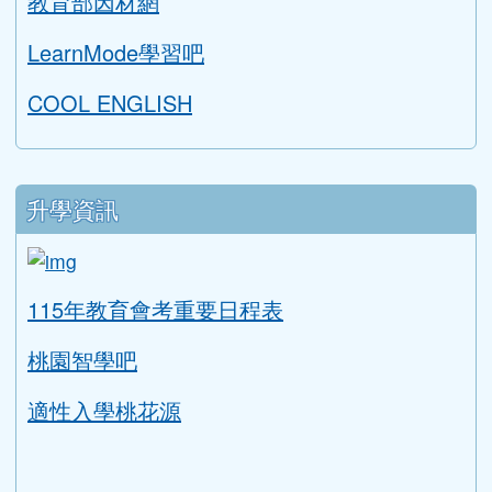
桃園市國中英語學習網
補考題庫下載
均一教育平台
教育部因材網
LearnMode學習吧
COOL ENGLISH
升學資訊
link to https://tyc.entry.edu.tw/NoExamImitat
ink to https://tyc.entry.edu.tw/NoExamImitate_TL/NoE
115年教育會考重要日程表