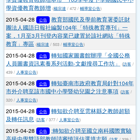
文章列表
2015-04-28
臺中市學前暨國民教育階段部分
公告
學校身心障礙類特殊教育班級近兩年有減班疑慮，
可能衍生部分教師超額情形，請有意申請介聘該校
之特教教師審慎選填志願
(
楊宗達
/ 477 /
輔導室公告
)
2015-04-28
本市「103學年度下學期國民中小
公告
學資優教育教師增本市「103學年度下學期國民中小
學資優教育教師增
(
楊宗達
/ 472 /
輔導室公告
)
2015-04-28
教育部國民及學前教育署委託財
公告
團法人國語日報社編製104年「特殊教育專刊」一
案，1月至3月刊登內容業已建置於該社網站「特殊
教育」專區
(
楊宗達
/ 503 /
輔導室公告
)
2015-04-28
轉知國家圖書館辦理「全國公務
公告
人員圖書資訊素養系列活動-文獻搜尋工作坊」
(
訪客
/
439 /
人事室公告
)
2015-04-28
轉知臺南市政府教育局針對104年
公告