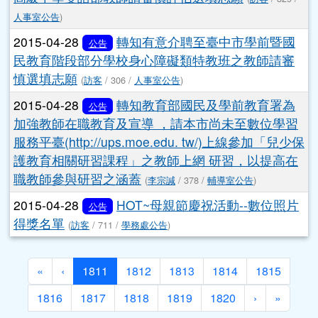
市外介聘至該市國中小學暨幼兒園之注意事項
(
訪客
/
320 /
人事室公告
)
2015-04-28
轉知欲介聘至雲林縣之教師超額
公告
及轉任訊息
(
訪客
/ 377 /
人事室公告
)
2015-04-28
:轉知欲介聘至國立南科國際實驗
公告
高級中學雙語部教師請審慎評估選填志願
(
訪客
/ 329 /
人事室公告
)
2015-04-28
轉知有意介聘至臺中市學前暨國
公告
民教育階段部分學校身心障礙類特教班之教師請審
慎選填志願
(
訪客
/ 306 /
人事室公告
)
2015-04-28
轉知教育部國民及學前教育署為
公告
加強教師在職教育及宣導 ，請本市尚未至數位學習
服務平臺(http://ups.moe.edu. tw/)上線參加「兒少保
護教育相關研習課程」之教師上網 研習，以提高在
職教師參與研習之涵蓋
(
李宗諴
/ 378 /
輔導室公告
)