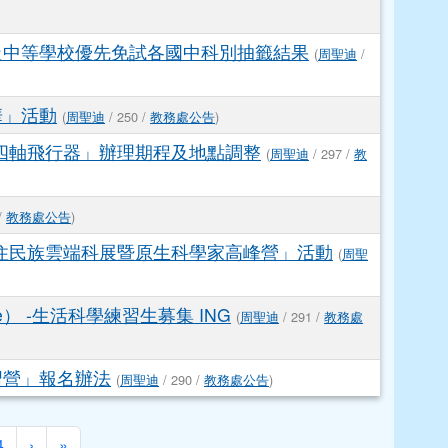
級中等學校優先免試各國中科別抽籤結果
(
周聖迪
/
華」活動
(
周聖迪
/ 250 /
教務處公告
)
-四軸飛行器」辦理期程及地點調整
(
周聖迪
/ 297 /
教
/
教務處公告
)
原住民族雲端科展暨原生科學家高峰營」活動
(
周聖
ne） -生活科學練習生募集 ING
(
周聖迪
/ 291 /
教務處
習營」報名辦法
(
周聖迪
/ 290 /
教務處公告
)