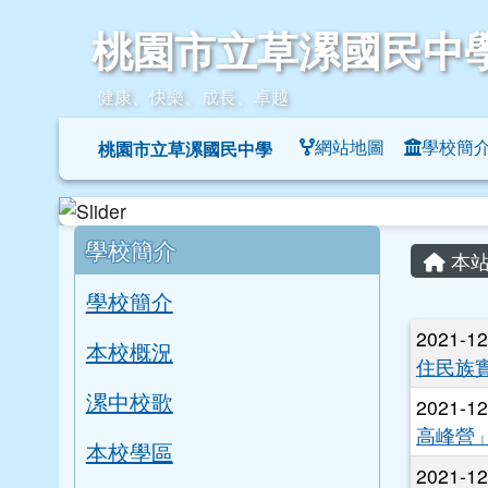
桃園市立草漯國民中學
跳至主內容區
桃園市立草漯國民中
健康、快樂、成長、卓越
導覽列
網站地圖
學校簡
桃園市立草漯國民中學
頁尾區域
左邊區域內容
主內
學校簡介
本站
學校簡介
文章
2021-1
本校概況
住民族
漯中校歌
2021-1
高峰營
本校學區
2021-1