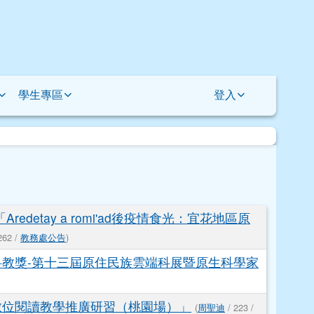
學生專區
登入
etay a romi'ad後疫情食光：宜花地區原
262 /
教務處公告
)
科教獎-第十三屆原住民族雲端科展暨原生科學家
數位閱讀教學推廣研習（桃園場）」
(
周聖迪
/ 223 /