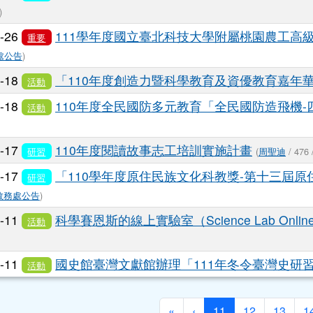
)
1-26
111學年度國立臺北科技大學附屬桃園農工高
重要
處公告
)
1-18
「110年度創造力暨科學教育及資優教育嘉年
活動
1-18
110年度全民國防多元教育「全民國防造飛機
活動
1-17
110年度閱讀故事志工培訓實施計畫
研習
(
周聖迪
/ 476 
1-17
「110學年度原住民族文化科教獎-第十三屆
研習
教務處公告
)
1-11
科學賽恩斯的線上實驗室（Science Lab Onli
活動
1-11
國史館臺灣文獻館辦理「111年冬令臺灣史研
活動