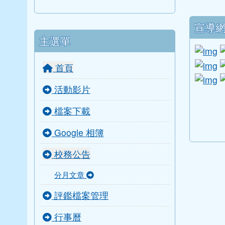
下中
宣導
主選單
l
li
首頁
li
活動影片
link to
link to
link to 
link to 
檔案下載
Google 相簿
校務公告
分月文章
評鑑檔案管理
行事曆