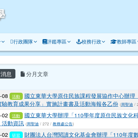
學
介
行政團隊
評鑑專區
校務行政
教師專區
容區域
消息
分月文章
列表
2-08
國立東華大學原住民族課程發展協作中心辦理「Ared
活動
實驗教育成果分享」實施計畫書及活動海報各乙份
(
周聖迪
/ 
2-02
國立東華大學辦理「110學年度原住民族文化
活動
」活動資訊
(
周聖迪
/ 272 /
教務處公告
)
2-02
財團法人台灣閱讀文化基金會辦理「110年度
研習