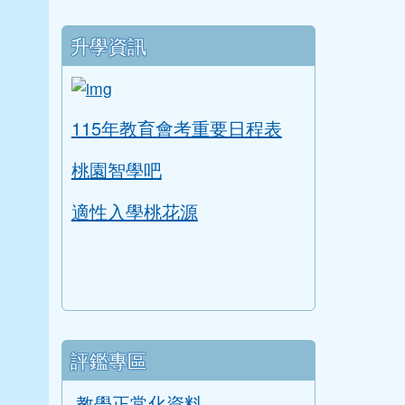
升學資訊
link to https://tyc.entry.edu.tw/NoExam
ink to https://tyc.entry.edu.tw/NoExamImitate
115年教育會考重要日程表
桃園智學吧
適性入學桃花源
評鑑專區