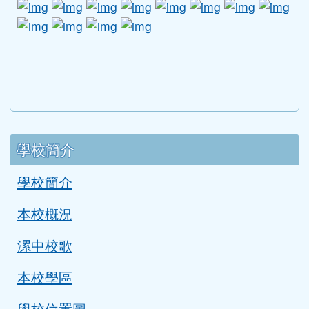
link to http://1950.tycg.gov.tw/ \
link to http://www.e-quit.org/ \
link to http://www.hpa.gov.tw/BH
link to http://210.61.12.190/
link to http://goo.gl/
link to http://ww
link to ht
lin
link to http://www.2017twccprcescr.tw/index.html
link to http://http://ifi.immigration.gov.tw
link to https://i.win.org.tw/iWIN/ind
link to https://outdoor.moe.ed
link to http://radio.heart
link to https://www.g
link to https:
link to ht
link to 
lin
link to https://dep.mohw.gov.tw/DOMHAOH/lp-3560-1
link to https://dep.mohw.gov.tw/DOMHAOH/cp-3560-4
link to http://sgcc.tyc.edu.tw/tycsgcc/ \
link to =\ https://learning.swcb.gov.tw/
link to http://educational.eduweb.t
link to https://docs.goog
link to https://care.tyc.edu.t
link to https://10000.gov.tw 
link to https://eliteracy.edu.tw/Shorts/xiaohongshu.ht
link to https://friendlycampus.k12ea.gov.tw/StudentAf
link to https://care.tyc.edu.tw/ _blank
link to https://energy.mt.ntnu.edu.tw/ \
左邊區域內容
學校簡介
學校簡介
本校概況
漯中校歌
本校學區