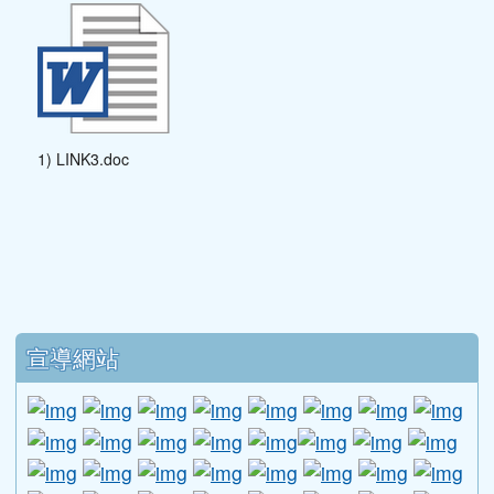
1) LINK3.doc
下中區域內容
宣導網站
link to http://www.guide.edu.tw/young_boys_an
link to http://www.csptc.gov.tw/ \
link to http://enc.moe.edu.tw/ \
link to https://aa.archives.gov
link to https://online.a
link to https://n
link to htt
link
link to http://edufund.cyut.edu.tw \
link to http://www.humanrights.moj.go
link to https://www.ptskids.tw/ \
link to http://www.fda.gov.tw
link to http://visionhall
link to http://ai.g
link to htt
link