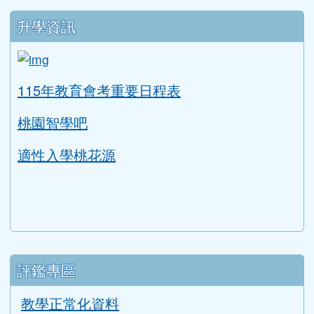
升學資訊
link to https://tyc.entry.edu.tw/NoExamImitat
ink to https://tyc.entry.edu.tw/NoExamImitate_TL/NoE
115年教育會考重要日程表
桃園智學吧
適性入學桃花源
評鑑專區