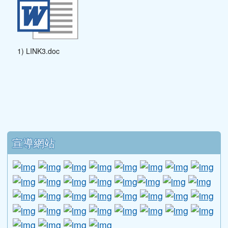
wea_chen@yahoo.com.tw信箱。
1) LINK3.doc
下中區域內容
宣導網站