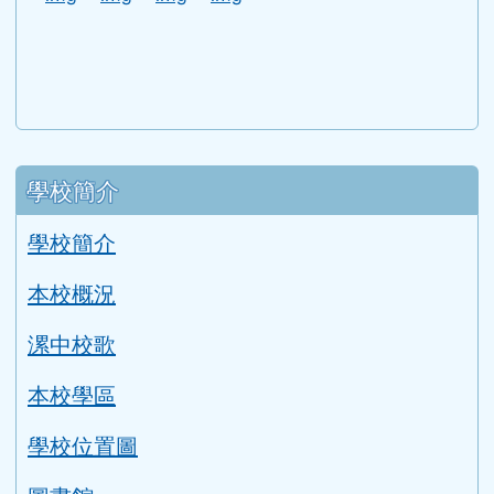
link to http://www.guide.edu.tw/young_boys_an
link to http://www.csptc.gov.tw/ \
link to http://enc.moe.edu.tw/ \
link to https://aa.archives.gov
link to https://online.a
link to https://n
link to htt
link
link to http://edufund.cyut.edu.tw \
link to http://www.humanrights.moj.go
link to https://www.ptskids.tw/ \
link to http://www.fda.gov.tw
link to http://visionhall
link to http://ai.g
link to htt
link
link to http://1950.tycg.gov.tw/ \
link to http://www.e-quit.org/ \
link to http://www.hpa.gov.tw/BH
link to http://210.61.12.190/
link to http://goo.gl/
link to http://ww
link to ht
lin
link to http://www.2017twccprcescr.tw/index.html
link to http://http://ifi.immigration.gov.tw
link to https://i.win.org.tw/iWIN/ind
link to https://outdoor.moe.ed
link to http://radio.heart
link to https://www.g
link to https:
link to ht
link to 
lin
link to https://dep.mohw.gov.tw/DOMHAOH/lp-3560-1
link to https://dep.mohw.gov.tw/DOMHAOH/cp-3560-4
link to http://sgcc.tyc.edu.tw/tycsgcc/ \
link to =\ https://learning.swcb.gov.tw/
link to http://educational.eduweb.t
link to https://docs.goog
link to https://care.tyc.edu.t
link to https://10000.gov.tw 
link to https://eliteracy.edu.tw/Shorts/xiaohongshu.ht
link to https://friendlycampus.k12ea.gov.tw/StudentAf
link to https://care.tyc.edu.tw/ _blank
link to https://energy.mt.ntnu.edu.tw/ \
左邊區域內容
學校簡介
學校簡介
本校概況