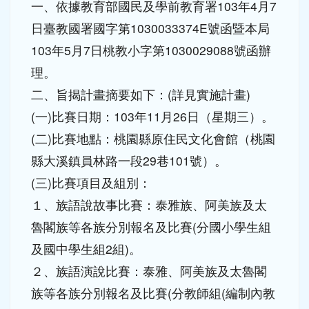
103年度推動國民中小學本土教育整體推
動方案-103年度原住民說唱藝術比賽
公告
訪客
-
學務處公告
| 2014-10-21 | 點閱數： 547
一、依據教育部國民及學前教育署103年4月7
日臺教國署國字第1030033374E號函暨本局
103年5月7日桃教小字第1030029088號函辦
理。
二、旨揭計畫摘要如下：(詳見實施計畫)
(一)比賽日期：103年11月26日（星期三）。
(二)比賽地點：桃園縣原住民文化會館（桃園
縣大溪鎮員林路一段29巷101號）。
(三)比賽項目及組別：
１、族語說故事比賽：泰雅族、阿美族及太