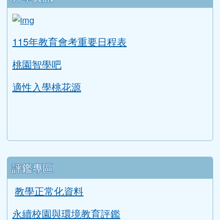
COOL ENGLISH
升學資訊
link to https://tyc.entry.edu.tw/NoExamImitat
ink to https://tyc.entry.edu.tw/NoExamImitate_TL/NoE
115年教育會考重要日程表
桃園智學吧
適性入學桃花源