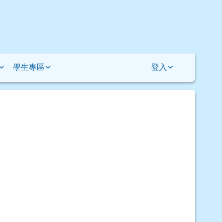
學生專區
登入
研習活動， 歡迎教師與家長踴躍參加