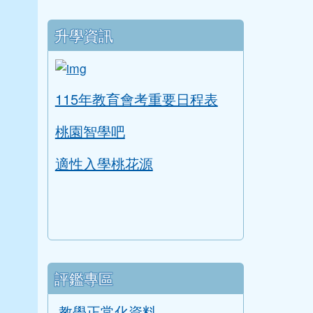
升學資訊
link to https://tyc.entry.edu.tw/NoExam
ink to https://tyc.entry.edu.tw/NoExamImitate
115年教育會考重要日程表
桃園智學吧
適性入學桃花源
評鑑專區
教學正常化資料