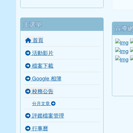
主選單
下中
宣導
首頁
l
li
活動影片
li
檔案下載
link to
link to
link to 
link to 
Google 相簿
校務公告
分月文章
評鑑檔案管理
行事曆