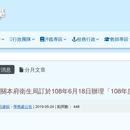
學
介
行政團隊
評鑑專區
校務行政
教師專區
容區域
消息
分月文章
關本府衛生局訂於108年6月18日辦理「10
呂建錝
-
學務處公告
| 2019-05-24 | 點閱數： 448