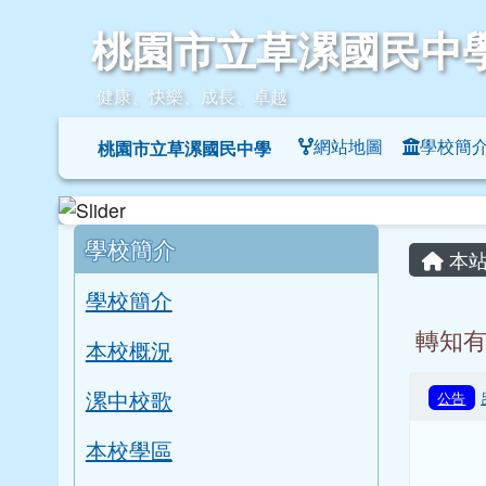
桃園市立草漯國民中學
跳至主內容區
桃園市立草漯國民中
健康、快樂、成長、卓越
導覽列
網站地圖
學校簡
桃園市立草漯國民中學
頁尾區域
左邊區域內容
主內
學校簡介
本站
學校簡介
轉知有
本校概況
漯中校歌
公告
本校學區