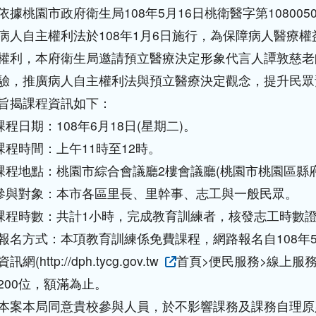
依據桃園市政府衛生局108年5月16日桃衛醫字第108005
病人自主權利法於108年1月6日施行，為保障病人醫療
權利，本府衛生局邀請預立醫療決定形象代言人譚敦慈老
驗，推廣病人自主權利法與預立醫療決定觀念，提升民眾
旨揭課程資訊如下：
)課程日期：108年6月18日(星期二)。
)課程時間：上午11時至12時。
)課程地點：桃園市綜合會議廳2樓會議廳(桃園市桃園區縣府
)參與對象：本市各區里長、里幹事、志工與一般民眾。
)課程時數：共計1小時，完成教育訓練者，核發志工時數
報名方式：本項教育訓練係免費課程，網路報名自108年5
網(http://dph.tycg.gov.tw
首頁>便民服務>線上服
200位，額滿為止。
本案本局同意貴校參與人員，於不影響課務及課務自理原則