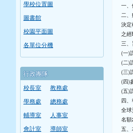
學校位置圖
一、
二、
圖書館
決定
校園平面圖
之經
三、
各單位分機
(一
(二
(三
行政團隊
(四
校長室
教務處
(五
四、
學務處
總務處
全球資訊
輔導室
人事室
名額
會計室
導師室
五、