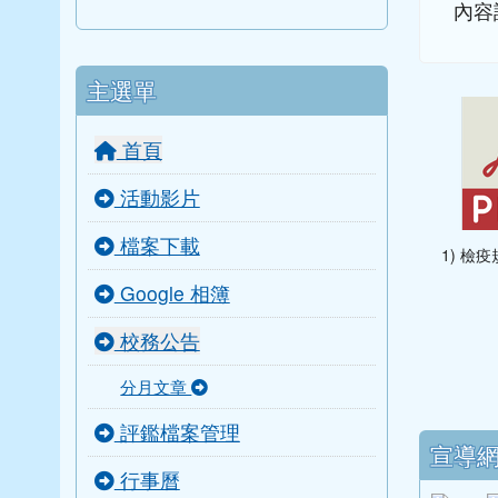
內容
主選單
首頁
活動影片
檔案下載
1) 檢疫
Google 相簿
校務公告
分月文章
評鑑檔案管理
下中
宣導
行事曆