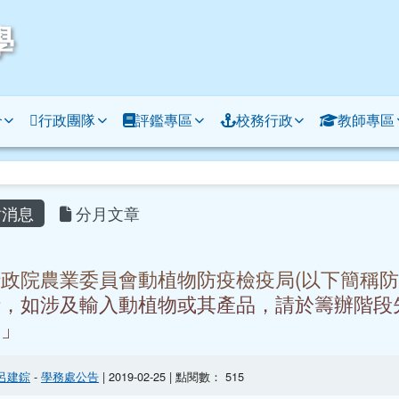
學
介
行政團隊
評鑑專區
校務行政
教師專區
容區域
消息
分月文章
政院農業委員會動植物防疫檢疫局(以下簡稱防
時，如涉及輸入動植物或其產品，請於籌辦階段
宜」
呂建錝
-
學務處公告
| 2019-02-25 | 點閱數： 515