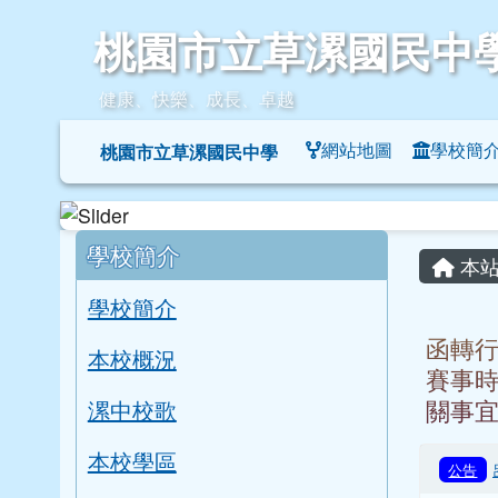
桃園市立草漯國民中學
跳至主內容區
桃園市立草漯國民中
健康、快樂、成長、卓越
導覽列
網站地圖
學校簡
桃園市立草漯國民中學
頁尾區域
左邊區域內容
主內
學校簡介
本站
學校簡介
函轉行
本校概況
賽事
關事
漯中校歌
本校學區
公告