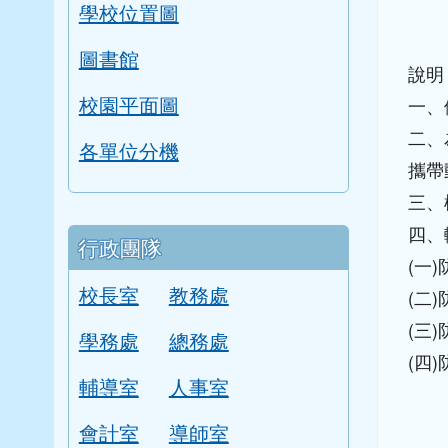
學校位置圖
圖書館
說明
校園平面圖
一、
二、
各單位分機
攜帶
三、
四、
行政團隊
(一)
校長室
教務處
(二)
(三)
學務處
總務處
(四)
輔導室
人事室
會計室
導師室