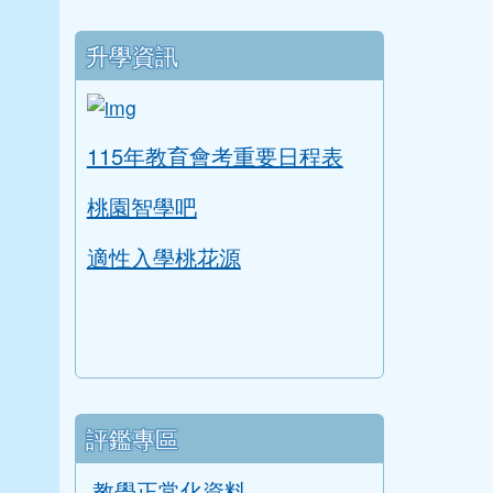
升學資訊
link to https://tyc.entry.edu.tw/NoExam
ink to https://tyc.entry.edu.tw/NoExamImitate
115年教育會考重要日程表
桃園智學吧
適性入學桃花源
評鑑專區
教學正常化資料